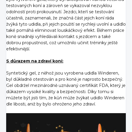
testovaných koní a zároveň se vykazoval nezvyklou
odolností proti prokousnutí. Jezdci, kteří se testování
účastnili, zaznamenali, že značná část jejich koní ráda
žvýká tyto udidla, při jejich použití se rychleji uvolní a udidlo
také pomáhá eliminovat louskáčkový efekt. Během práce
koně snadněji vyhledávali kontakt s jezdcem a také
dobrou propustnost, což umožnilo učinit tréninky ještě
efektivnější.
S důrazem na zdraví koní:
Syntetický gel, z něhož jsou vyrobena udidla Winderen,
byl důkladně otestován a pro koně je naprosto bezpečný.
Gel obdržel mezinárodně uznávaný certifikát FDA, který je
důkazem vysoké kvality a bezpečnosti. Díky tomu si
můžete být jisti tím, že kůň může žvýkat udidlo Winderen
dle libosti, aniž by bylo ohroženo jeho zdraví.