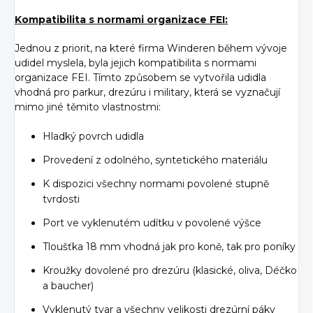
Kompatibilita s normami organizace FEI:
Jednou z priorit, na které firma Winderen během vývoje
udidel myslela, byla jejich kompatibilita s normami
organizace FEI. Tímto způsobem se vytvořila udidla
vhodná pro parkur, drezúru i military, která se vyznačují
mimo jiné těmito vlastnostmi:
Hladký povrch udidla
Provedení z odolného, syntetického materiálu
K dispozici všechny normami povolené stupně
tvrdosti
Port ve vyklenutém udítku v povolené výšce
Tloušťka 18 mm vhodná jak pro koně, tak pro poníky
Kroužky dovolené pro drezúru (klasické, oliva, Déčko
a baucher)
Vyklenutý tvar a všechny velikosti drezúrní páky