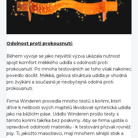
Odolnost proti prokousnutí:
Během vývoje se jako největší výzva ukázala nutnost
spojit komfort měkkého udidla s odolností proti
prokousnutí. Po mnoha testováních se toho však nakonec
povedlo docílit. Měkká, gelová struktura udidla je vhodná
pro žvýkání a současně je neobyčejně odolná proti
prokousnutí.
Firma Winderen provedla mnoho testů s koňmi, kteří
dříve k nelibosti svých majitelů likvidovali syntetická udidla
jako na běžícím páse. Udidlo Winderen prošlo testy s
těmito koňmi takřka bez poskvrny. Aby se firma ujistila o
opravdové odolnosti materiálu - k testování přizvali rovněž
psy. Ti, jakožto masožravci, mají mnohem silnější stisk a