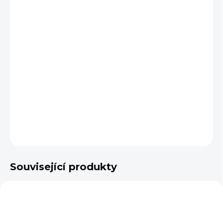
cena:
BARVA
VELIKOST
−
+
Přidat do košíku
DETAILNÍ INFORMACE
ZEPTAT SE
Související produkty