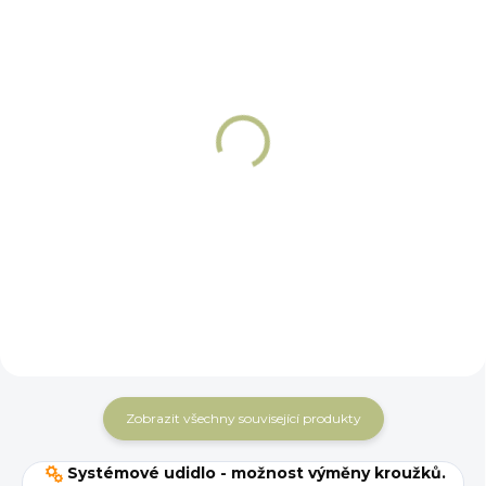
NA OBJEDNÁNÍ 5 - 7 DNÍ
NA OBJEDNÁNÍ 5 - 7 DNÍ
Řetízek k udidlu
Háčky k řetízku
nerez Winderen
Winderen
359 Kč
149 Kč
Do košíku
Do košíku
Zobrazit všechny související produkty
Systémové udidlo - možnost výměny kroužků.