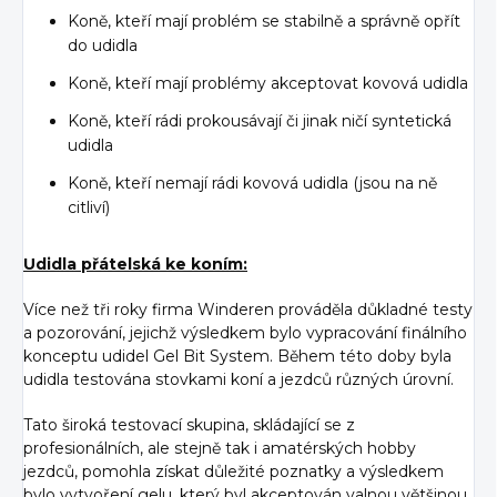
Koně, kteří mají problém se stabilně a správně opřít
do udidla
Koně, kteří mají problémy akceptovat kovová udidla
Koně, kteří rádi prokousávají či jinak ničí syntetická
udidla
Koně, kteří nemají rádi kovová udidla (jsou na ně
citliví)
Udidla přátelská ke koním:
Více než tři roky firma Winderen prováděla důkladné testy
a pozorování, jejichž výsledkem bylo vypracování finálního
konceptu udidel Gel Bit System. Během této doby byla
udidla testována stovkami koní a jezdců různých úrovní.
Tato široká testovací skupina, skládající se z
profesionálních, ale stejně tak i amatérských hobby
jezdců, pomohla získat důležité poznatky a výsledkem
bylo vytvoření gelu, který byl akceptován valnou většinou