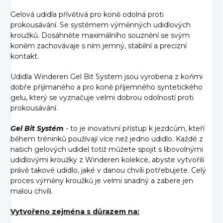
Gelová udidla přívětivá pro koně odolná proti
prokousávání. Se systémem výměnných udidlových
kroužků. Dosáhněte maximálního souznění se svým
koněm zachovávaje s ním jemný, stabilní a precizní
kontakt.
Udidla Winderen Gel Bit System jsou vyrobena z koňmi
dobře přijímaného a pro koně příjemného syntetického
gelu, který se vyznačuje velmi dobrou odolností proti
prokousávání.
Gel Bit Systém
- to je inovativní přístup k jezdcům, kteří
během tréninků používají více než jedno udidlo. Každé z
našich gelových udidel totiž můžete spojit s libovolnými
udidlovými kroužky z Winderen kolekce, abyste vytvořili
právě takové udidlo, jaké v danou chvíli potřebujete. Celý
proces výměny kroužků je velmi snadný a zabere jen
malou chvíli.
Vytvořeno zejména s důrazem na: