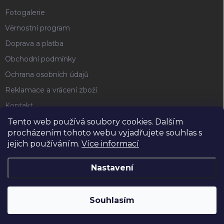
Fotogalerie
Věrnostní program
Doprava a platba
Obchodní podmínky
Ochrana osobních údajů
Reklamace a vrácení zboží
Kontakt
Tento web používá soubory cookies. Dalším
procházením tohoto webu vyjadřujete souhlas s
FACEBOOK
jejich používáním.
Více informací
Nastavení
Copyright 2026
Horse4u
. Všechna práva vyhrazena.
Souhlasím
Vytvořil Shoptet