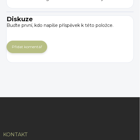
Diskuze
Buďte první, kdo napíše příspěvek k této položce.
Přidat komentář
Z
á
p
a
t
í
KONTAKT