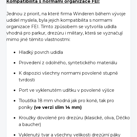
Kompatibilita s normami organizace FEI:
Jednou z priorit, na které firma Winderen během vývoje
udidel myslela, byla jejich kompatibilita s normami
organizace FEI. Tímto způsobem se vytvořila udidla
vhodná pro parkur, drezúru i military, která se vyznačují
mimo jiné těmito vlastnostmi:
Hladký povrch udidla
Provedení z odolného, syntetického materiálu
K dispozici všechny normami povolené stupně
tvrdosti
Port ve vyklenutém udítku v povolené výšce
Tloušťka 18 mm vhodná jak pro koně, tak pro
poníky
(ve verzi slim 14 mm)
Kroužky dovolené pro drezúru (klasické, oliva, Déčko
a baucher)
Vyklenutý tvar a všechny velikosti drezúrní páky