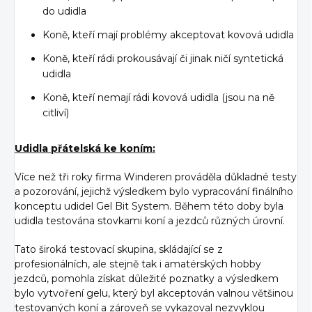
do udidla
Koně, kteří mají problémy akceptovat kovová udidla
Koně, kteří rádi prokousávají či jinak ničí syntetická
udidla
Koně, kteří nemají rádi kovová udidla (jsou na ně
citliví)
Udidla přátelská ke koním:
Více než tři roky firma Winderen prováděla důkladné testy
a pozorování, jejichž výsledkem bylo vypracování finálního
konceptu udidel Gel Bit System. Během této doby byla
udidla testována stovkami koní a jezdců různých úrovní.
Tato široká testovací skupina, skládající se z
profesionálních, ale stejně tak i amatérských hobby
jezdců, pomohla získat důležité poznatky a výsledkem
bylo vytvoření gelu, který byl akceptován valnou většinou
testovaných koní a zároveň se vykazoval nezvyklou