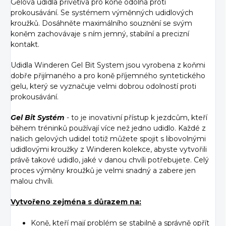
Gelová udidla přívětivá pro koně odolná proti
prokousávání. Se systémem výměnných udidlových
kroužků. Dosáhněte maximálního souznění se svým
koněm zachovávaje s ním jemný, stabilní a precizní
kontakt.
Udidla Winderen Gel Bit System jsou vyrobena z koňmi
dobře přijímaného a pro koně příjemného syntetického
gelu, který se vyznačuje velmi dobrou odolností proti
prokousávání.
Gel Bit Systém
- to je inovativní přístup k jezdcům, kteří
během tréninků používají více než jedno udidlo. Každé z
našich gelových udidel totiž můžete spojit s libovolnými
udidlovými kroužky z Winderen kolekce, abyste vytvořili
právě takové udidlo, jaké v danou chvíli potřebujete. Celý
proces výměny kroužků je velmi snadný a zabere jen
malou chvíli.
Vytvořeno zejména s důrazem na:
Koně, kteří mají problém se stabilně a správně opřít