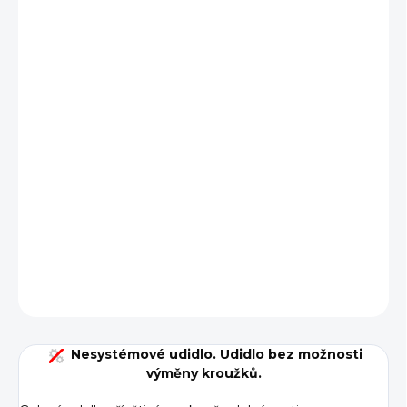
cena:
BARVA
VARIANTA
VELIKOST
−
+
Přidat do košíku
DETAILNÍ INFORMACE
ZEPTAT SE
Nesystémové udidlo. Udidlo bez možnosti
výměny kroužků.