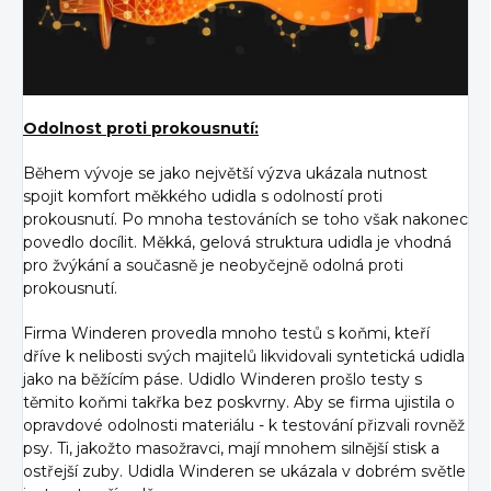
Odolnost proti prokousnutí:
Během vývoje se jako největší výzva ukázala nutnost
spojit komfort měkkého udidla s odolností proti
prokousnutí. Po mnoha testováních se toho však nakonec
povedlo docílit. Měkká, gelová struktura udidla je vhodná
pro žvýkání a současně je neobyčejně odolná proti
prokousnutí.
Firma Winderen provedla mnoho testů s koňmi, kteří
dříve k nelibosti svých majitelů likvidovali syntetická udidla
jako na běžícím páse. Udidlo Winderen prošlo testy s
těmito koňmi takřka bez poskvrny. Aby se firma ujistila o
opravdové odolnosti materiálu - k testování přizvali rovněž
psy. Ti, jakožto masožravci, mají mnohem silnější stisk a
ostřejší zuby. Udidla Winderen se ukázala v dobrém světle