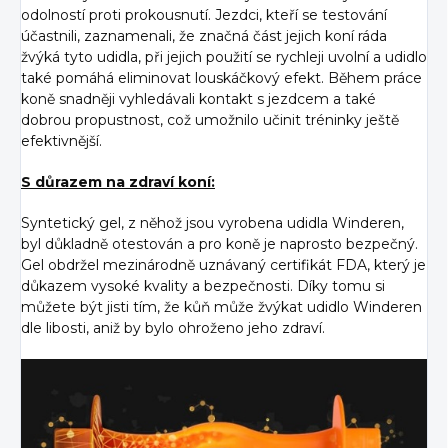
odolností proti prokousnutí. Jezdci, kteří se testování
účastnili, zaznamenali, že značná část jejich koní ráda
žvýká tyto udidla, při jejich použití se rychleji uvolní a udidlo
také pomáhá eliminovat louskáčkový efekt. Během práce
koně snadněji vyhledávali kontakt s jezdcem a také
dobrou propustnost, což umožnilo učinit tréninky ještě
efektivnější.
S důrazem na zdraví koní:
Syntetický gel, z něhož jsou vyrobena udidla Winderen,
byl důkladně otestován a pro koně je naprosto bezpečný.
Gel obdržel mezinárodně uznávaný certifikát FDA, který je
důkazem vysoké kvality a bezpečnosti. Díky tomu si
můžete být jisti tím, že kůň může žvýkat udidlo Winderen
dle libosti, aniž by bylo ohroženo jeho zdraví.