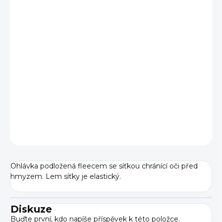
cena:
BARVA
VELIKOST
−
+
Přidat do košíku
DETAILNÍ INFORMACE
ZEPTAT SE
Ohlávka podložená fleecem se síťkou chránící oči před
hmyzem. Lem síťky je elastický.
Diskuze
Buďte první, kdo napíše příspěvek k této položce.