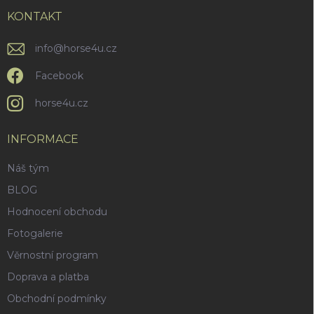
t
í
KONTAKT
info
@
horse4u.cz
Facebook
horse4u.cz
INFORMACE
Náš tým
BLOG
Hodnocení obchodu
Fotogalerie
Věrnostní program
Doprava a platba
Obchodní podmínky