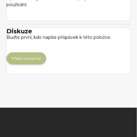
používání.
Diskuze
Buďte první, kdo napíše příspěvek k této položce.
Přidat komentář
Z
á
p
a