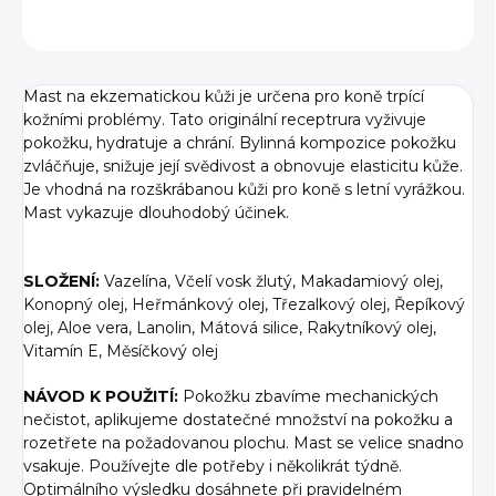
ZEPTAT SE
Mast na ekzematickou kůži je určena pro koně trpící
kožními problémy. Tato originální receptrura vyživuje
pokožku, hydratuje a chrání. Bylinná kompozice pokožku
zvláčňuje, snižuje její svědivost a obnovuje elasticitu kůže.
Je vhodná na rozškrábanou kůži pro koně s letní vyrážkou.
Mast vykazuje dlouhodobý účinek.
SLOŽENÍ:
Vazelína, Včelí vosk žlutý, Makadamiový olej,
Konopný olej, Heřmánkový olej, Třezalkový olej, Řepíkový
olej, Aloe vera, Lanolin, Mátová silice, Rakytníkový olej,
Vitamín E, Měsíčkový olej
NÁVOD K POUŽITÍ:
Pokožku zbavíme mechanických
nečistot, aplikujeme dostatečné množství na pokožku a
rozetřete na požadovanou plochu. Mast se velice snadno
vsakuje. Používejte dle potřeby i několikrát týdně.
Optimálního výsledku dosáhnete při pravidelném