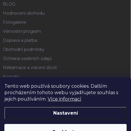
BLOG
Hodnocení obchodu
Fotogalerie
Věrnostní program
Doprava a platba
Obchodní podmínky
Ochrana osobních údajů
Reklamace a vrácení zboží
Kontakt
Tento web používá soubory cookies. Dalším
procházením tohoto webu vyjadřujete souhlas s
FACEBOOK
jejich používáním.
Více informací
Nastavení
Copyright 2026
Horse4u
. Všechna práva vyhrazena.