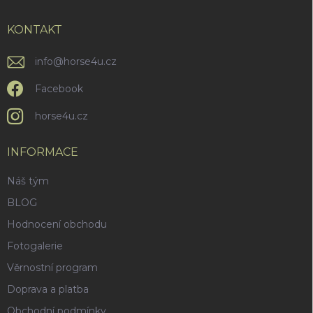
t
í
KONTAKT
info
@
horse4u.cz
Facebook
horse4u.cz
INFORMACE
Náš tým
BLOG
Hodnocení obchodu
Fotogalerie
Věrnostní program
Doprava a platba
Obchodní podmínky