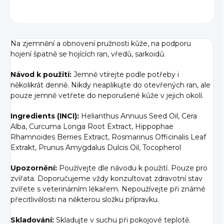
ZEPTAT SE
Na zjemnění a obnovení pružnosti kůže, na podporu
hojení špatně se hojících ran, vředů, sarkoidů.
Návod k použití:
Jemně vtírejte podle potřeby i
několikrát denně. Nikdy neaplikujte do otevřených ran, ale
pouze jemně vetřete do neporušené kůže v jejich okolí.
Ingredients (INCI):
Helianthus Annuus Seed Oil, Cera
Alba, Curcuma Longa Root Extract, Hippophae
Rhamnoides Berries Extract, Rosmarinus Officinalis Leaf
Extrakt, Prunus Amygdalus Dulcis Oil, Tocopherol
Upozornění:
Používejte dle návodu k použití. Pouze pro
zvířata. Doporučujeme vždy konzultovat zdravotní stav
zvířete s veterinárním lékařem. Nepoužívejte při známé
přecitlivělosti na některou složku přípravku.
Skladování:
Skladujte v suchu při pokojové teplotě.