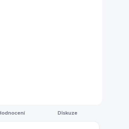
NA OBJEDNÁNÍ 5 - 7
DNÍ
Taška na
ištění
Premier
Equine
749 Kč
Detail
Hodnocení
Diskuze