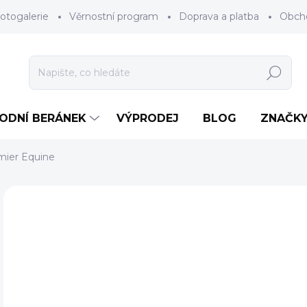
otogalerie
Věrnostní program
Doprava a platba
Obch
Hledat
RODNÍ BERÁNEK
VÝPRODEJ
BLOG
ZNAČK
mier Equine
Neohodnoceno
Podrobnosti hodnocení
ZNAČKA
1
Měr
ZV
cena
BAR