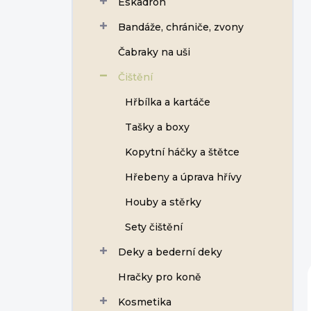
Eskadron
í
p
Bandáže, chrániče, zvony
a
n
Čabraky na uši
e
Čištění
l
Hřbílka a kartáče
Tašky a boxy
Kopytní háčky a štětce
Hřebeny a úprava hřívy
Houby a stěrky
Sety čištění
Deky a bederní deky
Hračky pro koně
Kosmetika