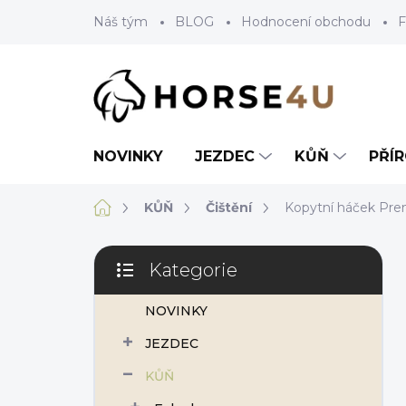
Přejít
Náš tým
BLOG
Hodnocení obchodu
F
na
obsah
NOVINKY
JEZDEC
KŮŇ
PŘÍ
Domů
KŮŇ
Čištění
Kopytní háček Pre
P
Kategorie
o
Přeskočit
s
kategorie
NOVINKY
t
r
JEZDEC
a
n
KŮŇ
n