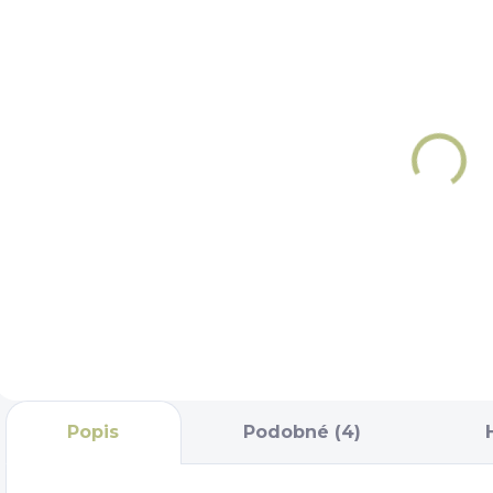
SKLADEM
NA OBJEDNÁNÍ 5 - 7
DNÍ
Taška na
Taška na
čištění
čištění
č
Premier
Premier
Equine
859 Kč
Equine
Team
1 464 Kč
Team Tall
Do košíku
Do košíku
Popis
Podobné (4)