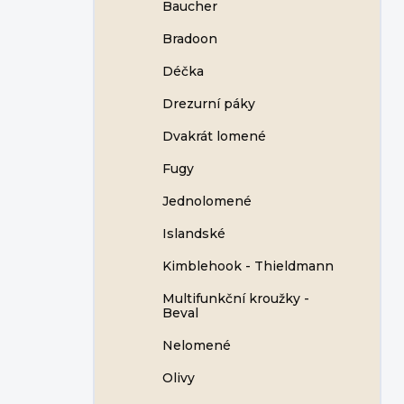
Baucher
Bradoon
Déčka
Drezurní páky
Dvakrát lomené
Fugy
Jednolomené
Islandské
Kimblehook - Thieldmann
Multifunkční kroužky -
Beval
Nelomené
Olivy