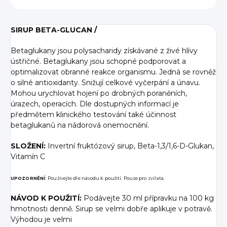
SIRUP BETA-GLUCAN /
Betaglukany jsou polysacharidy získávané z živé hlívy
ústřičné. Betaglukany jsou schopné podporovat a
optimalizovat obranné reakce organismu. Jedná se rovněž
o silné antioxidanty. Snižují celkové vyčerpání a únavu.
Mohou urychlovat hojení po drobných poraněních,
úrazech, operacích. Dle dostupných informací je
předmětem klinického testování také účinnost
betaglukanů na nádorová onemocnění.
SLOŽENÍ:
Invertní fruktózový sirup, Beta-1,3/1,6-D-Glukan,
Vitamín C
UPOZORNĚNÍ:
Používejte dle návodu k použití. Pouze pro zvířata.
NÁVOD K POUŽITÍ:
Podávejte 30 ml přípravku na 100 kg
hmotnosti denně. Sirup se velmi dobře aplikuje v potravě.
Výhodou je velmi