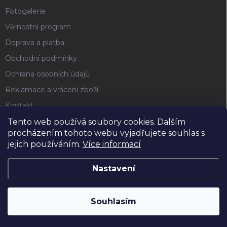
Fotogalerie
Věrnostní program
Doprava a platba
Obchodní podmínky
Ochrana osobních údajů
Reklamace a vrácení zboží
Kontakt
Tento web používá soubory cookies. Dalším
procházením tohoto webu vyjadřujete souhlas s
FACEBOOK
jejich používáním.
Více informací
Nastavení
Copyright 2026
Horse4u
. Všechna práva vyhrazena.
Souhlasím
Vytvořil Shoptet