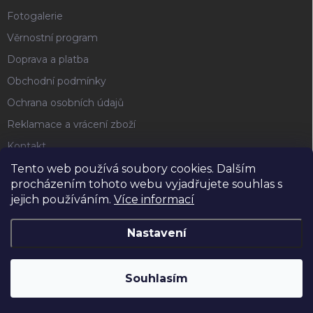
Fotogalerie
Věrnostní program
Doprava a platba
Obchodní podmínky
Ochrana osobních údajů
Reklamace a vrácení zboží
Kontakt
Tento web používá soubory cookies. Dalším
procházením tohoto webu vyjadřujete souhlas s
FACEBOOK
jejich používáním.
Více informací
Nastavení
Copyright 2026
Horse4u
. Všechna práva vyhrazena.
Souhlasím
Vytvořil Shoptet