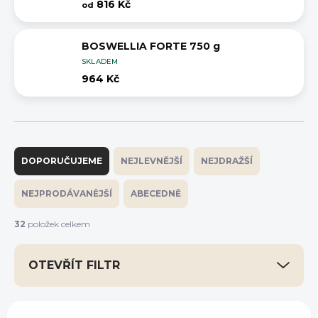
816 Kč
od
BOSWELLIA FORTE 750 g
SKLADEM
964 Kč
Ř
a
DOPORUČUJEME
NEJLEVNĚJŠÍ
NEJDRAŽŠÍ
z
e
NEJPRODÁVANĚJŠÍ
ABECEDNĚ
n
í
32
položek celkem
p
r
OTEVŘÍT FILTR
o
d
u
V
k