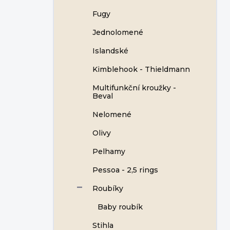
Fugy
Jednolomené
Islandské
Kimblehook - Thieldmann
Multifunkční kroužky -
Beval
Nelomené
Olivy
Pelhamy
Pessoa - 2,5 rings
Roubíky
Baby roubík
Stihla