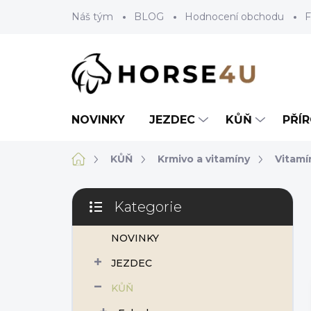
Přejít
Náš tým
BLOG
Hodnocení obchodu
F
na
obsah
NOVINKY
JEZDEC
KŮŇ
PŘÍ
Domů
KŮŇ
Krmivo a vitamíny
Vitamí
P
Kategorie
o
Přeskočit
s
kategorie
NOVINKY
t
r
JEZDEC
a
n
KŮŇ
n