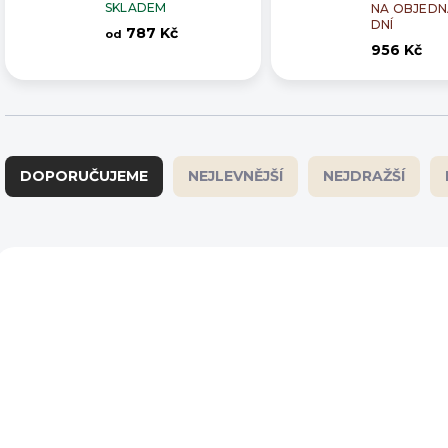
SKLADEM
NA OBJEDNÁ
DNÍ
787 Kč
od
956 Kč
Ř
a
DOPORUČUJEME
NEJLEVNĚJŠÍ
NEJDRAŽŠÍ
z
e
n
í
V
p
ý
r
p
o
i
d
s
u
p
k
r
t
o
ů
d