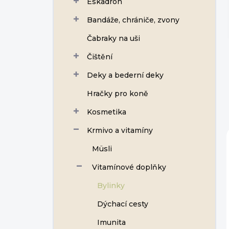
Eskadron
í
p
Bandáže, chrániče, zvony
a
n
Čabraky na uši
e
Čištění
l
Deky a bederní deky
Hračky pro koně
Kosmetika
Krmivo a vitamíny
Müsli
Vitamínové doplňky
Bylinky
Dýchací cesty
Imunita