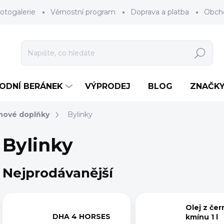
otogalerie
Věrnostní program
Doprava a platba
Obch
Hledat
RODNÍ BERÁNEK
VÝPRODEJ
BLOG
ZNAČK
nové doplňky
Bylinky
Bylinky
Nejprodávanější
Olej z če
DHA 4 HORSES
kmínu 1 l