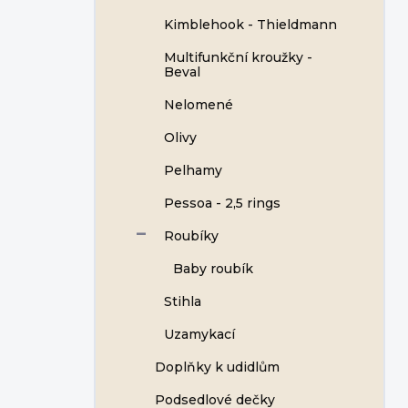
Kimblehook - Thieldmann
Multifunkční kroužky -
Beval
Nelomené
Olivy
Pelhamy
Pessoa - 2,5 rings
Roubíky
Baby roubík
Stihla
Uzamykací
Doplňky k udidlům
Podsedlové dečky