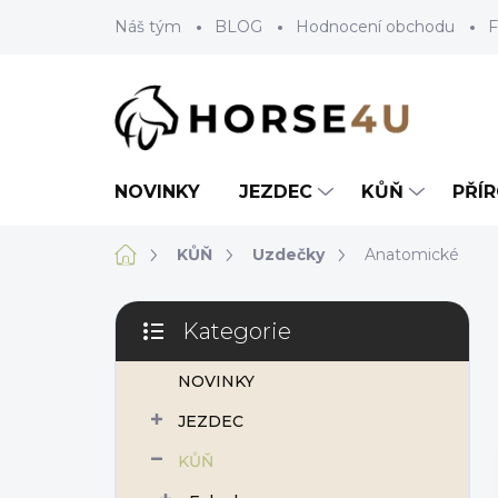
Přejít
Náš tým
BLOG
Hodnocení obchodu
F
na
obsah
NOVINKY
JEZDEC
KŮŇ
PŘÍ
Domů
KŮŇ
Uzdečky
Anatomické
P
Kategorie
o
Přeskočit
s
kategorie
NOVINKY
t
r
JEZDEC
a
n
KŮŇ
n