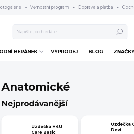
otogalerie
Věrnostní program
Doprava a platba
Obch
Hledat
RODNÍ BERÁNEK
VÝPRODEJ
BLOG
ZNAČK
Anatomické
Nejprodávanější
Uzdečka 
Uzdečka H4U
Devi
Care Basic