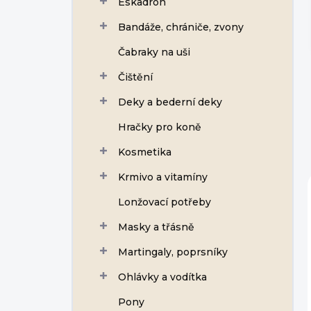
Eskadron
í
p
Bandáže, chrániče, zvony
a
n
Čabraky na uši
e
Čištění
l
Deky a bederní deky
Hračky pro koně
Kosmetika
Krmivo a vitamíny
Lonžovací potřeby
Masky a třásně
Martingaly, poprsníky
Ohlávky a vodítka
Pony