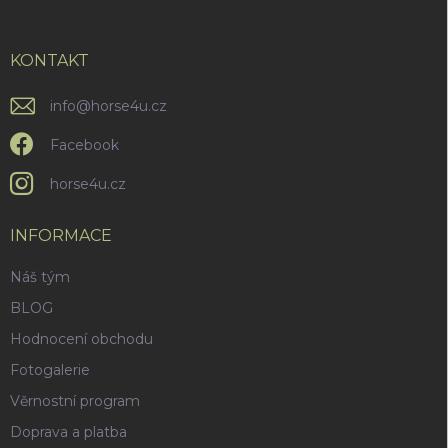
a
t
í
KONTAKT
info
@
horse4u.cz
Facebook
horse4u.cz
INFORMACE
Náš tým
BLOG
Hodnocení obchodu
Fotogalerie
Věrnostní program
Doprava a platba