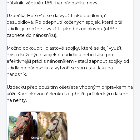
nátylník, včetně otěží. Typ nánosníku nový.
Uzdečka Horse4u se dá využít jako udidlová, či
bezudidlová. Po odepnutí kožených spojek, které drží
udidlo, je možné ji využít i jako bezudidlovou (otěže
zapnete do nánosníku).
Možno dokoupit i plastové spojky, které se dají využít
místo kožených spojek na udidlo a nebo také pro
efektivnější práci s nánosníkem - stačí zapnout spojky od
udidla do nánosníku a vytvoří se vám tak tlak i na
nánosník.
Uzdečku před použitím ošetřete vhodným přípravkem na
kůži. Kamínkovou čelenku lze přetřít průhledným lakem
na nehty.