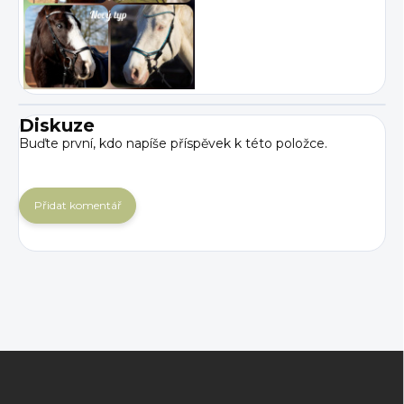
Diskuze
Buďte první, kdo napíše příspěvek k této položce.
Přidat komentář
Z
á
p