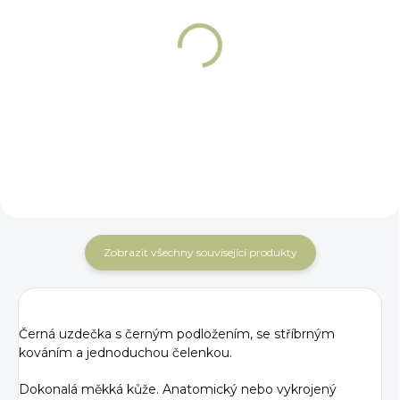
SKLADEM
SKLADEM
Klipy k uzdečce
Čelenka Horse4u
Horse4u
Shaped
105 Kč
799 Kč
Detail
Detail
Zobrazit všechny související produkty
Černá uzdečka s černým podložením, se stříbrným
kováním a jednoduchou čelenkou.
Dokonalá měkká kůže. Anatomický nebo vykrojený