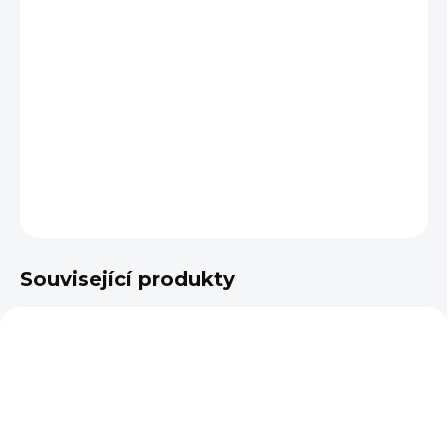
VELIKOST
−
+
Přidat do košíku
DETAILNÍ INFORMACE
ZEPTAT SE
Související produkty