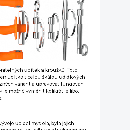
nitelných udítek a kroužků. Toto
ren udítko s celou škálou udidlových
zných variant a upravovat fungování
y je možné vyměnit kolikrát je libo,
.
voje udidel myslela, byla jejich