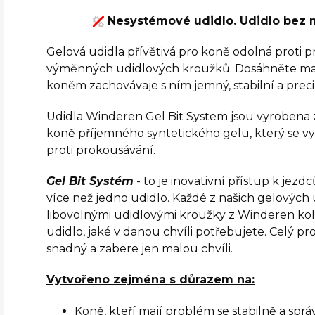
Nesystémové udidlo. Udidlo bez 
Gelová udidla přívětivá pro koně odolná proti
výměnných udidlových kroužků. Dosáhněte ma
koněm zachovávaje s ním jemný, stabilní a preci
Udidla Winderen Gel Bit System jsou vyrobena 
koně příjemného syntetického gelu, který se v
proti prokousávání.
Gel Bit Systém
- to je inovativní přístup k jez
více než jedno udidlo. Každé z našich gelových u
libovolnými udidlovými kroužky z Winderen kole
udidlo, jaké v danou chvíli potřebujete. Celý p
snadný a zabere jen malou chvíli.
Vytvořeno zejména s důrazem na:
Koně, kteří mají problém se stabilně a sprá