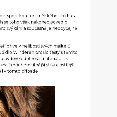
ost spojit komfort měkkého udidla s
ch se toho však nakonec povedlo
 pro žvýkání a současně je neobyčejně
í dříve k nelibosti svých majitelů
 Udidlo Winderen prošlo testy s těmito
opravdové odolnosti materiálu - k
, mají mnohem silnější stisk a ostřejší
 i v tomto případě.