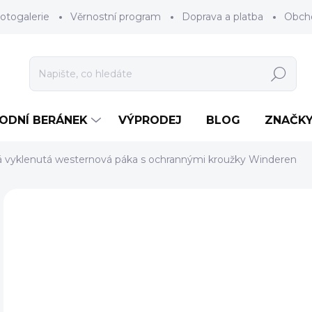
otogalerie
Věrnostní program
Doprava a platba
Obch
Hledat
RODNÍ BERÁNEK
VÝPRODEJ
BLOG
ZNAČK
á vyklenutá westernová páka s ochrannými kroužky Winderen
Neohodnoceno
Podrobnosti hodnocení
ZNAČKA
o
Měr
ZV
cena
BAR