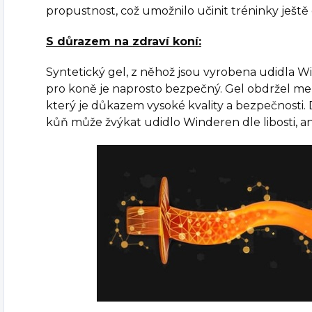
propustnost, což umožnilo učinit tréninky ještě 
S důrazem na zdraví koní:
Syntetický gel, z něhož jsou vyrobena udidla W
pro koně je naprosto bezpečný. Gel obdržel me
který je důkazem vysoké kvality a bezpečnosti. D
kůň může žvýkat udidlo Winderen dle libosti, an