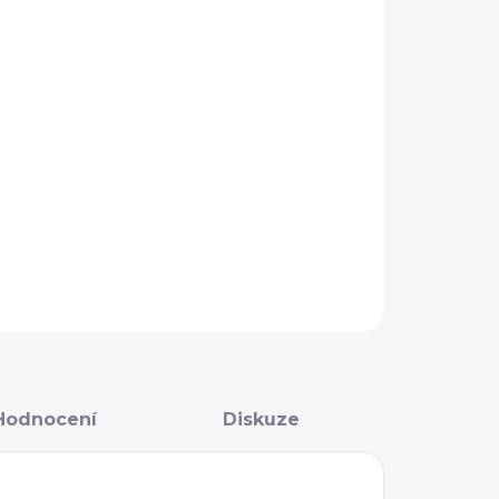
IANTA
IKOST
−
+
Přidat do košíku
AILNÍ INFORMACE
ZEPTAT SE
Hodnocení
Diskuze