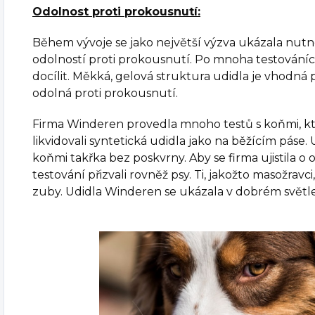
Odolnost proti prokousnutí:
Během vývoje se jako největší výzva ukázala nutn
odolností proti prokousnutí. Po mnoha testování
docílit. Měkká, gelová struktura udidla je vhodná
odolná proti prokousnutí.
Firma Winderen provedla mnoho testů s koňmi, kteř
likvidovali syntetická udidla jako na běžícím páse.
koňmi takřka bez poskvrny. Aby se firma ujistila o 
testování přizvali rovněž psy. Ti, jakožto masožravci
zuby. Udidla Winderen se ukázala v dobrém světle