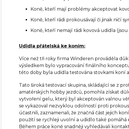
Koně, kteří mají problémy akceptovat kov
Koně, kteří rádi prokousávají či jinak ničí s
Koně, kteří nemají rádi kovová udidla (jsou n
Udidla přátelská ke koním:
Více než tři roky firma Winderen prováděla důkl
výsledkem bylo vypracování finálního koncept
této doby byla udidla testována stovkami koní 
Tato široká testovací skupina, skládající se z prof
amatérských hobby jezdců, pomohla získat důl
vytvoření gelu, který byl akceptován valnou vě
se vykazoval nezvyklou odolností proti prokousnu
účastnili, zaznamenali, že značná část jejich koní 
použití se rychleji uvolní a udidlo také pomáhá
Během práce koně snadněji vyhledávali kontak