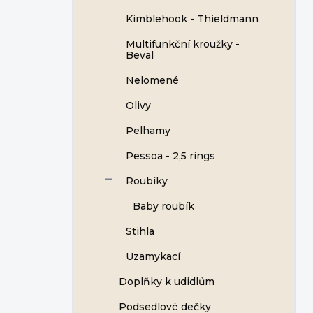
Kimblehook - Thieldmann
Multifunkční kroužky -
Beval
Nelomené
Olivy
Pelhamy
Pessoa - 2,5 rings
Roubíky
Baby roubík
Stihla
Uzamykací
Doplňky k udidlům
Podsedlové dečky