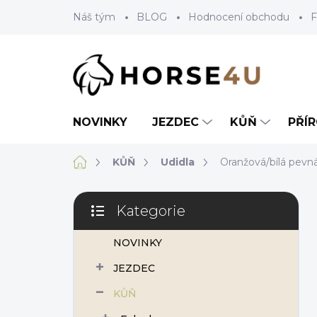
Přejít
Náš tým
BLOG
Hodnocení obchodu
F
na
obsah
NOVINKY
JEZDEC
KŮŇ
PŘÍ
Domů
KŮŇ
Udidla
Oranžová/bílá pevn
P
Kategorie
o
Přeskočit
s
kategorie
NOVINKY
t
r
JEZDEC
a
n
KŮŇ
n