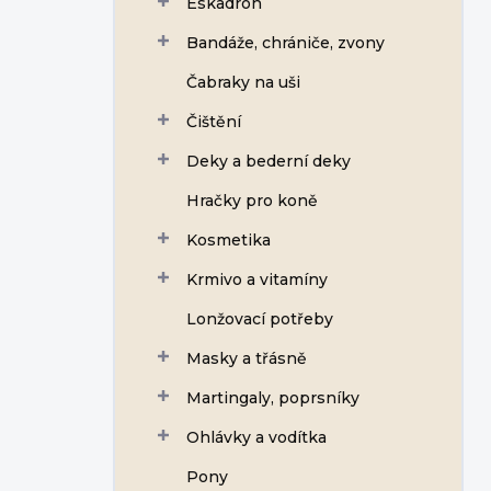
Eskadron
í
p
Bandáže, chrániče, zvony
a
n
Čabraky na uši
e
Čištění
l
Deky a bederní deky
Hračky pro koně
Kosmetika
Krmivo a vitamíny
Lonžovací potřeby
Masky a třásně
Martingaly, poprsníky
Ohlávky a vodítka
Pony