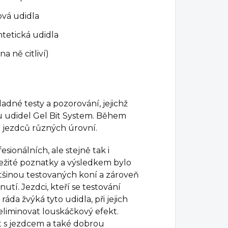
ová udidla
yntetická udidla
a ně citliví)
adné testy a pozorování, jejichž
u udidel Gel Bit System. Během
a jezdců různých úrovní.
esionálních, ale stejně tak i
ežité poznatky a výsledkem bylo
tšinou testovaných koní a zároveň
tí. Jezdci, kteří se testování
ráda žvýká tyto udidla, při jejich
 eliminovat louskáčkový efekt.
t s jezdcem a také dobrou