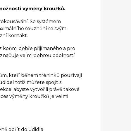
možnosti výměny kroužků.
 prokousávání. Se systémem
ximálního souznění se svým
zní kontakt.
z koňmi dobře přijímaného a pro
yznačuje velmi dobrou odolností
dcům, kteří během tréninků používají
didel totiž můžete spojit s
kce, abyste vytvořili právě takové
roces výměny kroužků je velmi
vně opřít do udidla