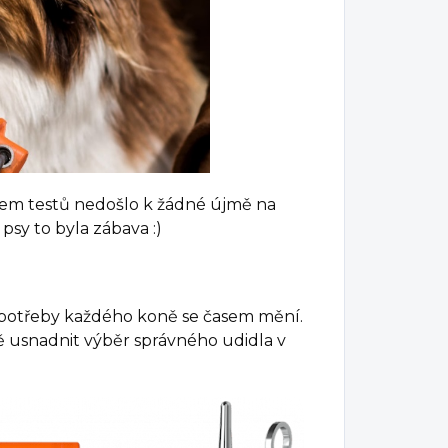
ěhem testů nedošlo k žádné újmě na
psy to byla zábava :)
 potřeby každého koně se časem mění.
 usnadnit výběr správného udidla v