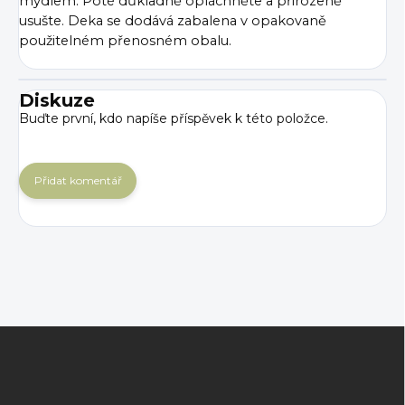
mýdlem. Poté důkladně opláchněte a přirozeně
usušte. Deka se dodává zabalena v opakovaně
použitelném přenosném obalu.
Diskuze
Buďte první, kdo napíše příspěvek k této položce.
Přidat komentář
Z
á
p
a