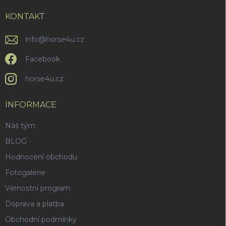
t
í
KONTAKT
info
@
horse4u.cz
Facebook
horse4u.cz
INFORMACE
Náš tým
BLOG
Hodnocení obchodu
Fotogalerie
Věrnostní program
Doprava a platba
Obchodní podmínky