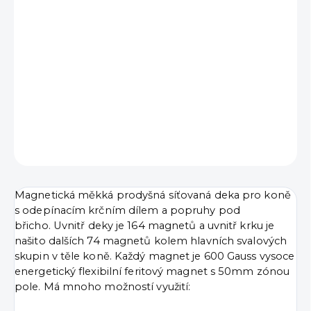
cena:
VELIKOST
−
+
Přidat do košíku
DETAILNÍ INFORMACE
ZEPTAT SE
Magnetická měkká prodyšná síťovaná deka pro koně
s odepínacím krčním dílem a popruhy pod
břicho.
Uvnitř deky je 164 magnetů a u
vnitř krku je
našito dalších 74 magnetů kolem hlavních svalových
skupin v těle koně.
Každý magnet je 600 Gauss vysoce
energetický flexibilní feritový magnet s 50mm zónou
pole. Má mnoho možností využití: