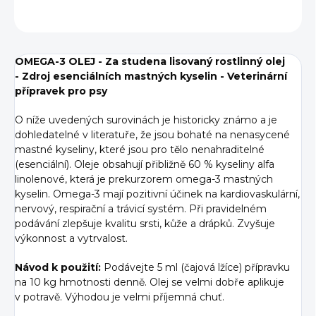
ZEPTAT SE
OMEGA-3 OLEJ - Za studena lisovaný rostlinný olej
-
Zdroj esenciálních mastných kyselin -
Veterinární
přípravek pro psy
O níže uvedených surovinách je historicky známo a je
dohledatelné v literatuře, že jsou bohaté na nenasycené
mastné kyseliny, které jsou pro tělo nenahraditelné
(esenciální). Oleje obsahují přibližně 60 % kyseliny alfa
linolenové, která je prekurzorem omega-3 mastných
kyselin. Omega-3 mají pozitivní účinek na kardiovaskulární,
nervový, respirační a trávicí systém. Při pravidelném
podávání zlepšuje kvalitu srsti, kůže a drápků. Zvyšuje
výkonnost a vytrvalost.
Návod k použití:
Podávejte 5 ml (čajová lžíce) přípravku
na 10 kg hmotnosti denně. Olej se velmi dobře aplikuje
v potravě. Výhodou je velmi příjemná chuť.