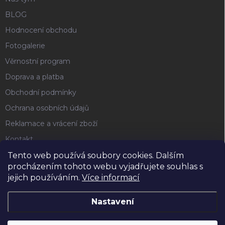
BLOG
Hodnocení obchodu
Fotogalerie
Věrnostní program
Doprava a platba
Obchodní podmínky
Ochrana osobních údajů
Reklamace a vrácení zboží
Kontakt
Tento web používá soubory cookies. Dalším
procházením tohoto webu vyjadřujete souhlas s
FACEBOOK
jejich používáním.
Více informací
Nastavení