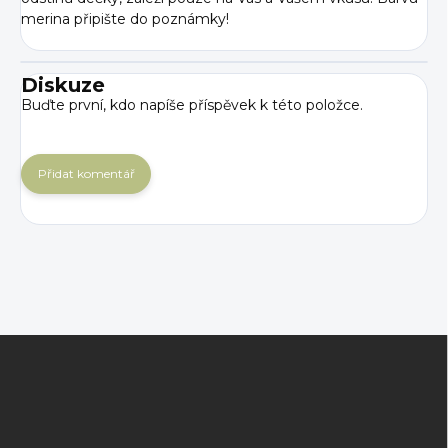
merina připište do poznámky!
Diskuze
Buďte první, kdo napíše příspěvek k této položce.
Přidat komentář
Z
á
p
a
t