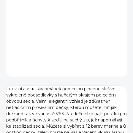
VELIKOST
−
+
Přidat do košíku
DETAILNÍ INFORMACE
ZEPTAT SE
Luxusní australský beránek pod celou plochou slušivé
vykrojené podsedlovky s huňatým okrajem po celém
obvodu sedla. Velmi elegantní vzhled je zdůrazněn
netradičním prošíváním dečky, kterou můžete mít jak
drezurní tak ve variantě VSS. Na dečce lze najít poutka pro
podbřišník a úchyty k sedlu na suchý zip, jež napomáhají
ke stabilizaci sedla. Můžete si vybírat z 12 barev merina a 8
odstínů dečky, záleží pouze na Vás a Vašem vkusu. Barvu