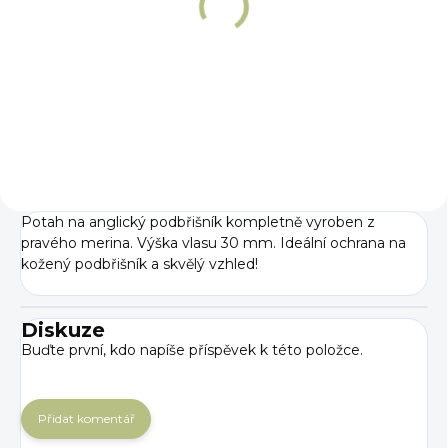
Podbřišník pro
soutěž všestranné
způsobilosti
Winderen
7 868 Kč
Detail
Potah na anglický podbřišník kompletně vyroben z
pravého merina. Výška vlasu 30 mm. Ideální ochrana na
kožený podbřišník a skvělý vzhled!
Diskuze
Buďte první, kdo napíše příspěvek k této položce.
Přidat komentář