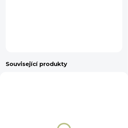
−
+
Přidat do košíku
DETAILNÍ INFORMACE
ZEPTAT SE
Související produkty
NA OBJEDNÁNÍ 5 - 7 DNÍ