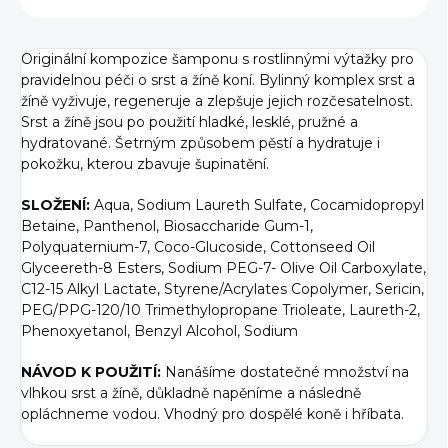
Originální kompozice šamponu s rostlinnými výtažky pro
pravidelnou péči o srst a žíně koní. Bylinný komplex srst a
žíně vyživuje, regeneruje a zlepšuje jejich rozčesatelnost.
Srst a žíně jsou po použití hladké, lesklé, pružné a
hydratované. Šetrným způsobem pěstí a hydratuje i
pokožku, kterou zbavuje šupinatění.
SLOŽENÍ:
Aqua, Sodium Laureth Sulfate, Cocamidopropyl
Betaine, Panthenol, Biosaccharide Gum-1,
Polyquaternium-7, Coco-Glucoside, Cottonseed Oil
Glyceereth-8 Esters, Sodium PEG-7- Olive Oil Carboxylate,
C12-15 Alkyl Lactate, Styrene/Acrylates Copolymer, Sericin,
PEG/PPG-120/10 Trimethylopropane Trioleate, Laureth-2,
Phenoxyetanol, Benzyl Alcohol, Sodium
NÁVOD K POUŽITÍ:
Nanášíme dostatečné množství na
vlhkou srst a žíně, důkladně napěníme a následně
opláchneme vodou. Vhodný pro dospělé koně i hříbata.