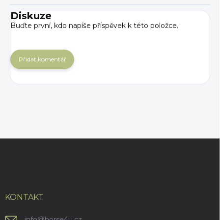
Diskuze
Buďte první, kdo napíše příspěvek k této položce.
Přidat komentář
Z
á
p
a
t
í
KONTAKT
info
@
horse4u.cz