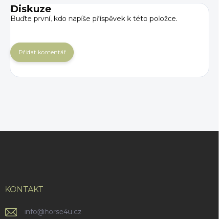
Diskuze
Buďte první, kdo napíše příspěvek k této položce.
Přidat komentář
Z
á
p
a
t
í
KONTAKT
info
@
horse4u.cz