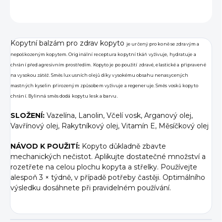
ZEPTAT SE
Kopytní balzám pro zdrav kopyto
je určený pro koně se zdravým a
nepoškozeným kopytem. Originální receptura kopytní tkáň vyživuje, hydratuje a
chrání před agresivním prostředím. Kopyto je po použití zdravé, elastické a připravené
na vysokou zátěž. Směs luxusních olejů díky vysokému obsahu nenasycených
mastných kyselin přirozeným způsobem vyživuje a regeneruje. Směs vosků kopyto
chrání. Bylinná směs dodá kopytu lesk a barvu.
SLOŽENÍ:
Vazelína, Lanolin, Včelí vosk, Arganový olej,
Vavřínový olej, Rakytníkový olej, Vitamín E, Měsíčkový olej
NÁVOD K POUŽITÍ:
Kopyto důkladně zbavte
mechanických nečistot. Aplikujte dostatečné množství a
rozetřete na celou plochu kopyta a střelky. Používejte
alespoň 3 × týdně, v případě potřeby častěji. Optimálního
výsledku dosáhnete při pravidelném používání.