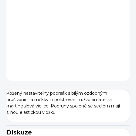
BARVA
VELIKOST
−
+
Přidat do košíku
DETAILNÍ INFORMACE
ZEPTAT SE
Kožený nastavitelný poprsák s bílým ozdobným
prošíváním a měkkým polstrováním. Odnímatelná
martingalová vidlice. Popruhy spojené se sedlem mají
silnou elastickou vložku.
Diskuze