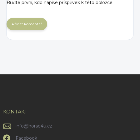
Buďte první, kdo napíše příspěvek k této položce.
Přidat komentář
Z
á
p
a
t
í
KONTAKT
info
@
horse4u.cz
Facebook