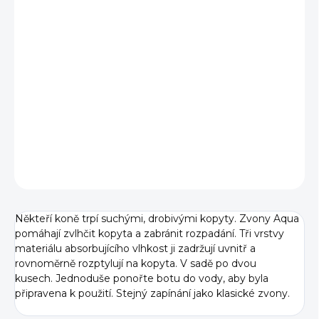
BARVA
VELIKOST
−
+
Přidat do košíku
DETAILNÍ INFORMACE
ZEPTAT SE
Někteří koně trpí suchými, drobivými kopyty. Zvony Aqua
pomáhají zvlhčit kopyta a zabránit rozpadání. Tři vrstvy
materiálu absorbujícího vlhkost ji zadržují uvnitř a
rovnoměrně rozptylují na kopyta. V sadě po dvou
kusech.
Jednoduše ponořte botu do vody, aby byla
připravena k použití. Stejný zapínání jako klasické zvony.