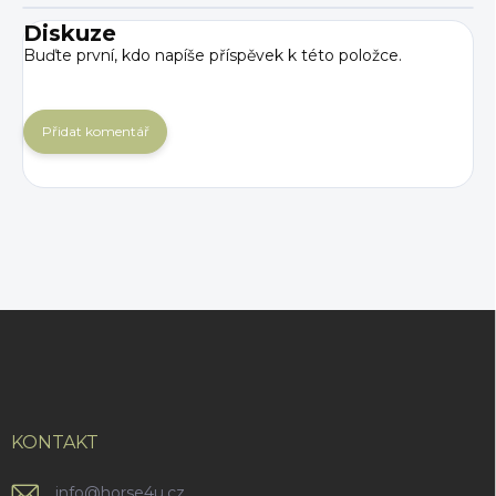
Diskuze
Buďte první, kdo napíše příspěvek k této položce.
Přidat komentář
Z
á
p
a
t
í
KONTAKT
info
@
horse4u.cz