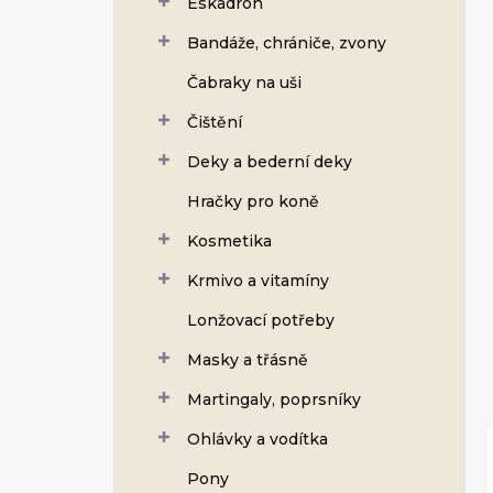
Eskadron
í
p
Bandáže, chrániče, zvony
a
n
Čabraky na uši
e
Čištění
l
Deky a bederní deky
Hračky pro koně
Kosmetika
Krmivo a vitamíny
Lonžovací potřeby
Masky a třásně
Martingaly, poprsníky
Ohlávky a vodítka
Pony