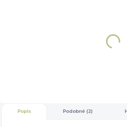
NA OBJEDNÁNÍ 5 - 7
NA OBJEDNÁNÍ 5 - 7
DNÍ
DNÍ
Set čištění
Měkký
Premier
kartáč
Equine
Premier
Equine Flexi
1 334 Kč
199 Kč
Detail
Detail
Popis
Podobné (2)