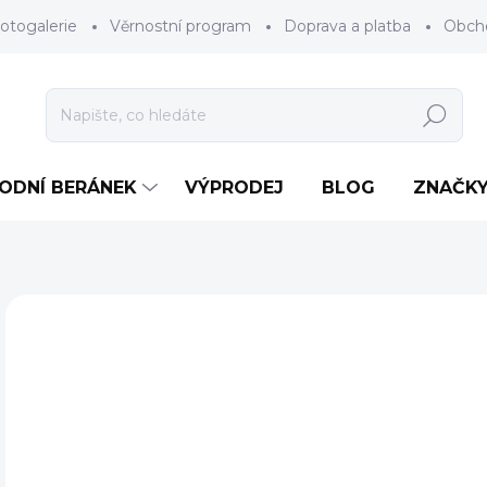
otogalerie
Věrnostní program
Doprava a platba
Obch
Hledat
RODNÍ BERÁNEK
VÝPRODEJ
BLOG
ZNAČK
e
Neohodnoceno
Podrobnosti hodnocení
ZNAČKA
7
Měr
ZV
cena
BAR