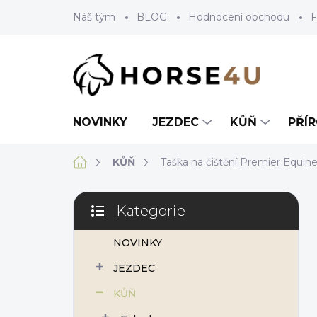
Přejít
Náš tým
BLOG
Hodnocení obchodu
F
na
obsah
NOVINKY
JEZDEC
KŮŇ
PŘÍ
Domů
KŮŇ
Taška na čištění Premier Equin
P
Kategorie
o
Přeskočit
s
kategorie
NOVINKY
t
r
JEZDEC
a
n
KŮŇ
n