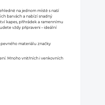
řehledně na jednom místě s naší
ných barvách a nabízí snadný
ství kapes, přihrádek a ramennímu
dete vždy připraveni – ideální
 z pevného materiálu značky
šení. Mnoho vnitřních i venkovních