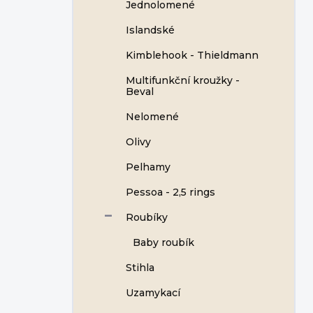
Jednolomené
Islandské
Kimblehook - Thieldmann
Multifunkční kroužky -
Beval
Nelomené
Olivy
Pelhamy
Pessoa - 2,5 rings
Roubíky
Baby roubík
Stihla
Uzamykací