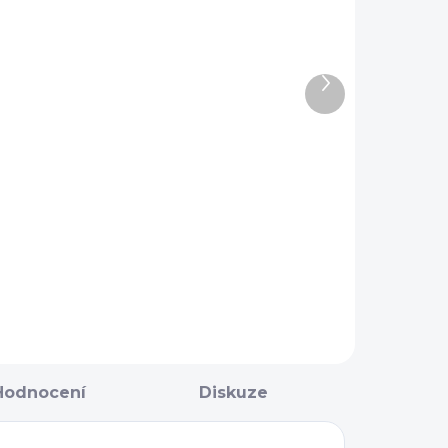
NA OBJEDNÁNÍ 5 - 7
NA OBJEDNÁNÍ 5 - 7
Další
DNÍ
DNÍ
produkt
Měkký
Kartáč s
kartáč
dlouhým
Premier
vlasem
Equine
Premier
229 Kč
244 Kč
Equine
Detail
Detail
Hodnocení
Diskuze