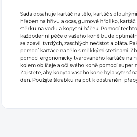
Sada obsahuje kartáč na tělo, kartáč s dlouhými 
hřeben na hřívu a ocas, gumové hřbílko, kartáč 
stěrku na vodu a kopytní háček. Pomocí těchto n
každodenní péče o vašeho koně bude optimální
se zbavili tvrdých, zaschlých nečistot a bláta. P
pomocí kartáče na tělo s měkkými štětinami. Zb
pomocí ergonomicky tvarovaného kartáče na h
kolem obličeje a očí svého koně pomocí super 
Zajistěte, aby kopyta vašeho koně byla vytrhá
den. Použijte škrabku na pot k odstranění pře