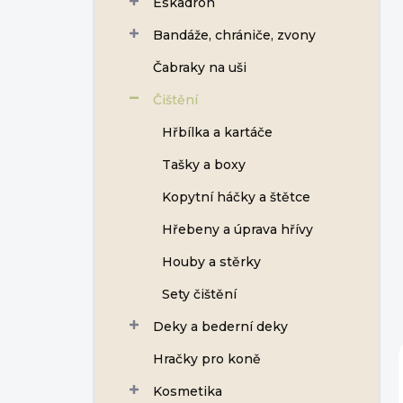
Eskadron
í
p
Bandáže, chrániče, zvony
a
n
Čabraky na uši
e
Čištění
l
Hřbílka a kartáče
Tašky a boxy
Kopytní háčky a štětce
Hřebeny a úprava hřívy
Houby a stěrky
Sety čištění
Deky a bederní deky
Hračky pro koně
Kosmetika