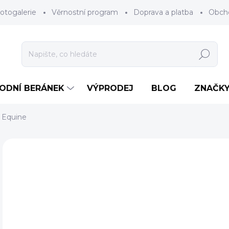
otogalerie
Věrnostní program
Doprava a platba
Obch
Hledat
RODNÍ BERÁNEK
VÝPRODEJ
BLOG
ZNAČK
r Equine
Neohodnoceno
Podrobnosti hodnocení
ZNAČKA
1 
Měr
ZV
cena
BAR