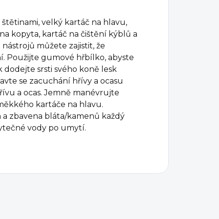
štětinami, velký kartáč na hlavu,
na kopyta, kartáč na čištění kýblů a
ástrojů můžete zajistit, že
. Použijte gumové hřbílko, abyste
ak dodejte srsti svého koně lesk
avte se zacuchání hřívy a ocasu
řívu a ocas. Jemně manévrujte
měkkého kartáče na hlavu.
na a zbavena bláta/kamenů každý
bytečné vody po umytí.