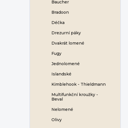
Baucher
Bradoon
Déčka
Drezurní páky
Dvakrát lomené
Fugy
Jednolomené
Islandské
Kimblehook - Thieldmann
Multifunkční kroužky -
Beval
Nelomené
Olivy