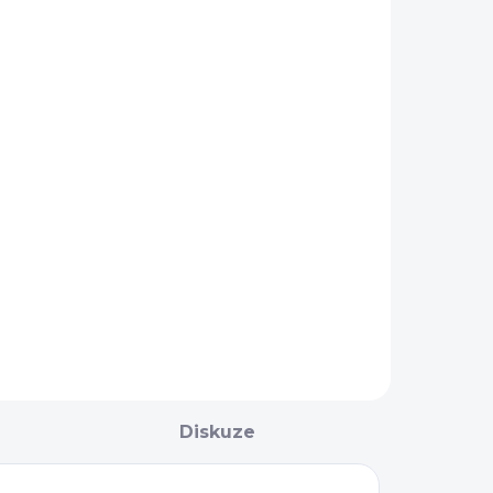
NA OBJEDNÁNÍ 5 - 7
DNÍ
Taška na
ištění
Premier
Equine
749 Kč
Detail
Diskuze