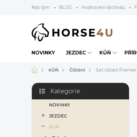
Přejít
Náš tým
BLOG
Hodnocení obchodu
F
na
obsah
NOVINKY
JEZDEC
KŮŇ
PŘÍ
Domů
KŮŇ
Čištění
Set čištění Premie
P
Kategorie
o
Přeskočit
s
kategorie
NOVINKY
t
r
JEZDEC
a
n
KŮŇ
n