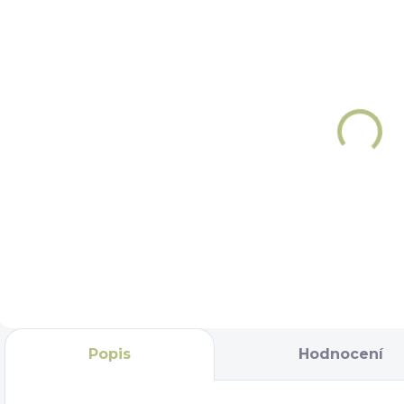
SKLADEM
NA OBJEDNÁNÍ 5 - 7
DNÍ
Taška na
Taška na
čištění
čištění
č
Premier
Premier
Equine
859 Kč
Equine
Team
1 464 Kč
Team Tall
Do košíku
Do košíku
Popis
Hodnocení