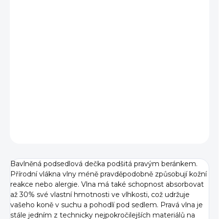
cena:
BARVA
TYP
−
+
Přidat do košíku
DETAILNÍ INFORMACE
ZEPTAT SE
Bavlněná podsedlová dečka podšitá pravým beránkem.
Přírodní vlákna vlny méně pravděpodobně způsobují kožní
reakce nebo alergie. Vlna má také schopnost absorbovat
až 30% své vlastní hmotnosti ve vlhkosti, což udržuje
vašeho koně v suchu a pohodlí pod sedlem. Pravá vlna je
stále jedním z technicky nejpokročilejších materiálů na