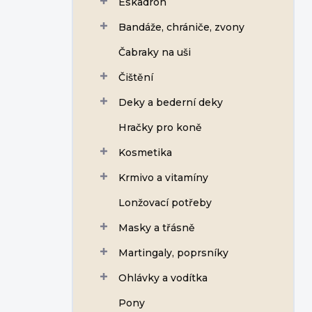
Eskadron
í
p
Bandáže, chrániče, zvony
a
n
Čabraky na uši
e
Čištění
l
Deky a bederní deky
Hračky pro koně
Kosmetika
Krmivo a vitamíny
Lonžovací potřeby
Masky a třásně
Martingaly, poprsníky
Ohlávky a vodítka
Pony