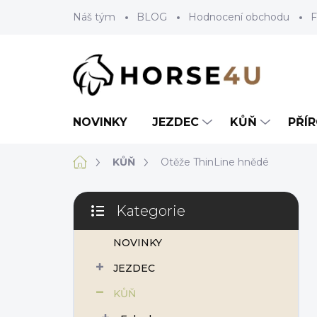
Přejít
Náš tým
BLOG
Hodnocení obchodu
F
na
obsah
NOVINKY
JEZDEC
KŮŇ
PŘÍ
Domů
KŮŇ
Otěže ThinLine hnědé
P
Kategorie
o
Přeskočit
s
kategorie
NOVINKY
t
r
JEZDEC
a
n
KŮŇ
n