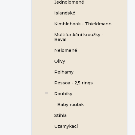
Jednolomené
Islandské
Kimblehook - Thieldmann
Multifunkční kroužky -
Beval
Nelomené
Olivy
Pelhamy
Pessoa - 2,5 rings
Roubíky
Baby roubík
Stihla
Uzamykací