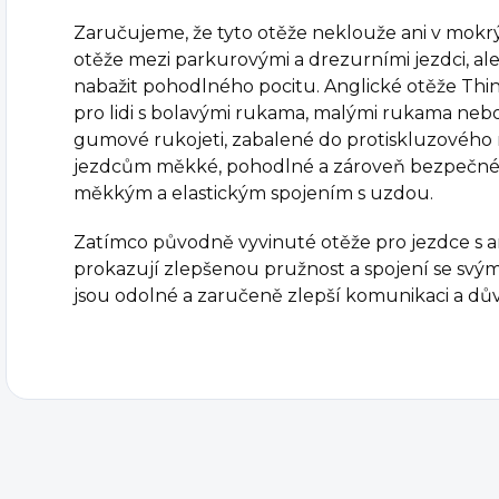
Zaručujeme, že tyto otěže neklouže ani v mokrý
otěže mezi parkurovými a drezurními jezdci, al
nabažit pohodlného pocitu. Anglické otěže Thin
pro lidi s bolavými rukama, malými rukama nebo 
gumové rukojeti, zabalené do protiskluzového 
jezdcům měkké, pohodlné a zároveň bezpečné 
měkkým a elastickým spojením s uzdou.
Zatímco původně vyvinuté otěže pro jezdce s ar
prokazují zlepšenou pružnost a spojení se svými
jsou odolné a zaručeně zlepší komunikaci a dů