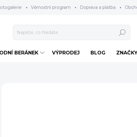
otogalerie
Věrnostní program
Doprava a platba
Obch
Hledat
RODNÍ BERÁNEK
VÝPRODEJ
BLOG
ZNAČK
Neohodnoceno
Podrobnosti hodnocení
ZNAČKA
o
Měr
ZV
cena
DÉL