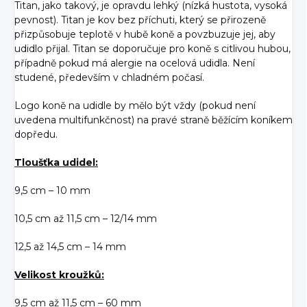
Titan, jako takový, je opravdu lehký (nízká hustota, vysoká
pevnost). Titan je kov bez příchuti, který se přirozeně
přizpůsobuje teplotě v hubě koně a povzbuzuje jej, aby
udidlo přijal. Titan se doporučuje pro koně s citlivou hubou,
případně pokud má alergie na ocelová udidla. Není
studené, především v chladném počasí.
Logo koně na udidle by mělo být vždy (pokud není
uvedena multifunkčnost) na pravé straně běžícím koníkem
dopředu.
Tloušťka udidel:
9,5 cm – 10 mm
10,5 cm až 11,5 cm – 12/14 mm
12,5 až 14,5 cm – 14 mm
Velikost kroužků:
9,5 cm až 11,5 cm – 60 mm