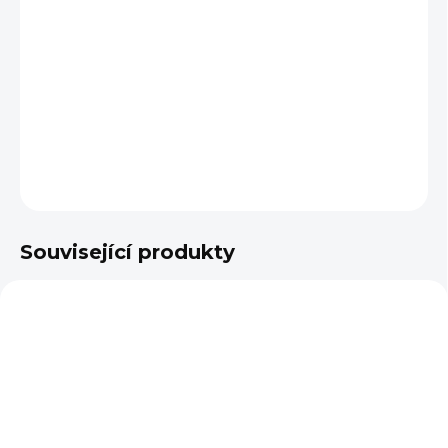
DÉLKA UDIDLA
−
+
Přidat do košíku
DETAILNÍ INFORMACE
ZEPTAT SE
Související produkty