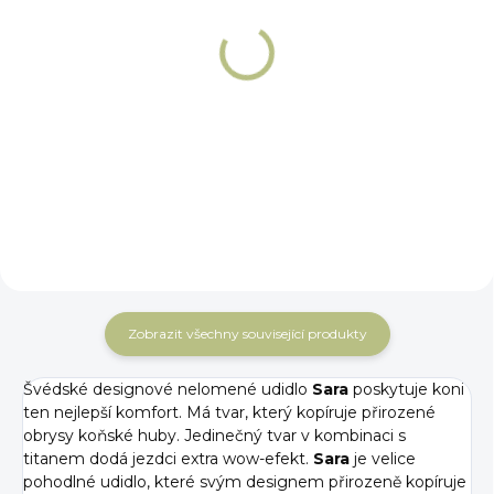
NA OBJEDNÁNÍ 5 - 7 DNÍ
NA OBJEDNÁNÍ 5 - 7 DNÍ
Páska na udidlo
Gel proti uskřinutí
proti odření koutků
koutků od udidla
Fager
Fager
399 Kč
1 189 Kč
Detail
Do košíku
Zobrazit všechny související produkty
Švédské designové nelomené udidlo
Sara
poskytuje koni
ten nejlepší komfort. Má tvar, který kopíruje přirozené
obrysy koňské huby. Jedinečný tvar v kombinaci s
titanem dodá jezdci extra wow-efekt.
Sara
je velice
pohodlné udidlo, které svým designem přirozeně kopíruje