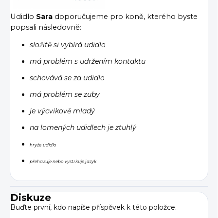
Udidlo
Sara
doporučujeme pro koně, kterého byste
popsali následovně:
složitě si vybírá udidlo
má problém s udržením kontaktu
schovává se za udidlo
má problém se zuby
je výcvikově mladý
na lomených udidlech je ztuhlý
hryže udidlo
přehazuje nebo vystrkuje jazyk
Diskuze
Buďte první, kdo napíše příspěvek k této položce.