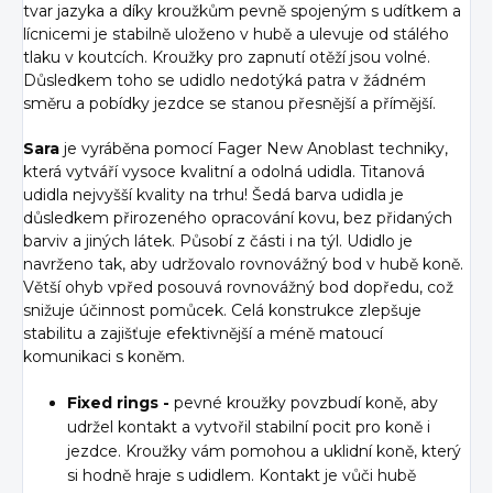
tvar jazyka a díky kroužkům pevně spojeným s udítkem a
lícnicemi je stabilně uloženo v hubě a ulevuje od stálého
tlaku v koutcích. Kroužky pro zapnutí otěží jsou volné.
Důsledkem toho se udidlo nedotýká patra v žádném
směru a pobídky jezdce se stanou přesnější a přímější.
Sara
je vyráběna pomocí Fager New Anoblast techniky,
která vytváří vysoce kvalitní a odolná udidla. Titanová
udidla nejvyšší kvality na trhu! Šedá barva udidla je
důsledkem přirozeného opracování kovu, bez přidaných
barviv a jiných látek. Působí z části i na týl. Udidlo je
navrženo tak, aby udržovalo rovnovážný bod v hubě koně.
Větší ohyb vpřed posouvá rovnovážný bod dopředu, což
snižuje účinnost pomůcek. Celá konstrukce zlepšuje
stabilitu a zajišťuje efektivnější a méně matoucí
komunikaci s koněm.
Fixed rings -
pevné kroužky povzbudí koně, aby
udržel kontakt a vytvořil stabilní pocit pro koně i
jezdce. Kroužky vám pomohou a uklidní koně, který
si hodně hraje s udidlem. Kontakt je vůči hubě