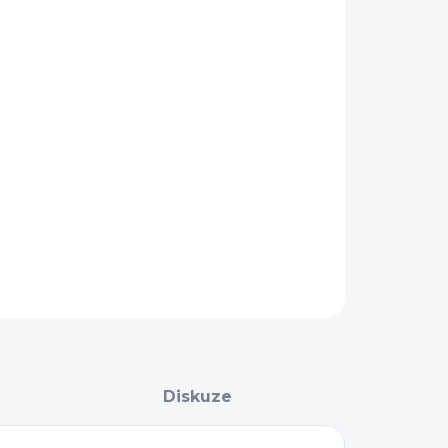
−
+
Přidat do košíku
ZEPTAT SE
Diskuze