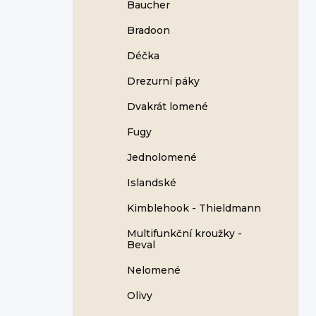
Baucher
Bradoon
Déčka
Drezurní páky
Dvakrát lomené
Fugy
Jednolomené
Islandské
Kimblehook - Thieldmann
Multifunkční kroužky -
Beval
Nelomené
Olivy