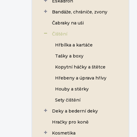
Eskadron
í
p
Bandáže, chrániče, zvony
a
n
Čabraky na uši
e
Čištění
l
Hřbílka a kartáče
Tašky a boxy
Kopytní háčky a štětce
Hřebeny a úprava hřívy
Houby a stěrky
Sety čištění
Deky a bederní deky
Hračky pro koně
Kosmetika