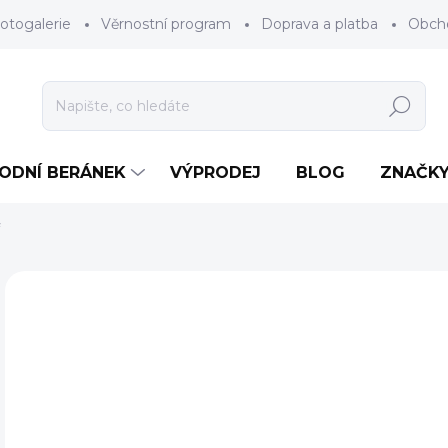
otogalerie
Věrnostní program
Doprava a platba
Obch
Hledat
RODNÍ BERÁNEK
VÝPRODEJ
BLOG
ZNAČK
Neohodnoceno
Podrobnosti hodnocení
ZNAČKA
AKCE
5
Měr
ZV
cena
BAR