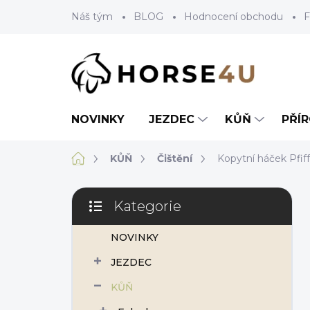
Přejít
Náš tým
BLOG
Hodnocení obchodu
F
na
obsah
NOVINKY
JEZDEC
KŮŇ
PŘÍ
Domů
KŮŇ
Čištění
Kopytní háček Pfiff
P
Kategorie
o
Přeskočit
s
kategorie
NOVINKY
t
r
JEZDEC
a
n
KŮŇ
n