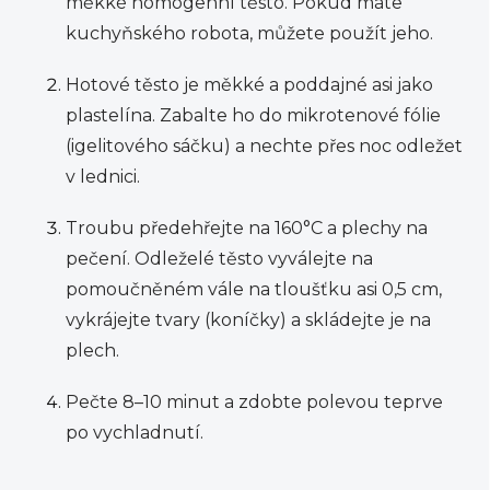
měkké homogenní těsto. Pokud máte
kuchyňského robota, můžete použít jeho.
Hotové těsto je měkké a poddajné asi jako
plastelína. Zabalte ho do mikrotenové fólie
(igelitového sáčku) a nechte přes noc odležet
v lednici.
Troubu předehřejte na 160°C a plechy na
pečení. Odleželé těsto vyválejte na
pomoučněném vále na tloušťku asi 0,5 cm,
vykrájejte tvary (koníčky) a skládejte je na
plech.
Pečte 8–10 minut a zdobte polevou teprve
po vychladnutí.