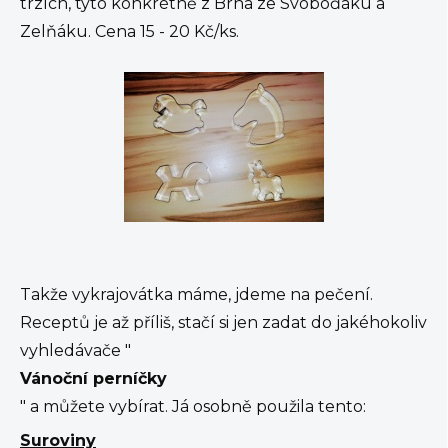
trzích, tyto konkrétně z Brna ze Svoboďáku a
Zelňáku. Cena 15 - 20 Kč/ks.
Takže vykrajovátka máme, jdeme na pečení.
Receptů je až příliš, stačí si jen zadat do jakéhokoliv
vyhledávače "
Vánoční perníčky
" a můžete vybírat. Já osobně použila tento:
Suroviny