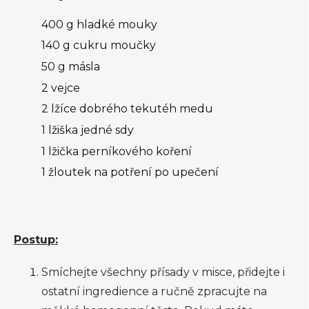
400 g hladké mouky
140 g cukru moučky
50 g másla
2 vejce
2 lžíce dobrého tekutéh medu
1 lžiška jedné sdy
1 lžička perníkového koření
1 žloutek na potření po upečení
Postup:
Smíchejte všechny přísady v misce, přidejte i
ostatní ingredience a ručně zpracujte na