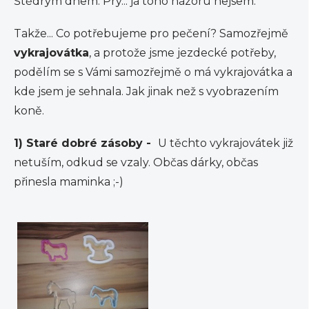
Štědrým dnem. Prý... já toho názoru nejsem.
Takže... Co potřebujeme pro pečení? Samozřejmě
vykrajovátka
, a protože jsme jezdecké potřeby,
podělím se s Vámi samozřejmě o má vykrajovátka a
kde jsem je sehnala. Jak jinak než s vyobrazením
koně.
1) Staré dobré zásoby -
U těchto vykrajovátek již
netuším, odkud se vzaly. Občas dárky, občas
přinesla maminka ;-)