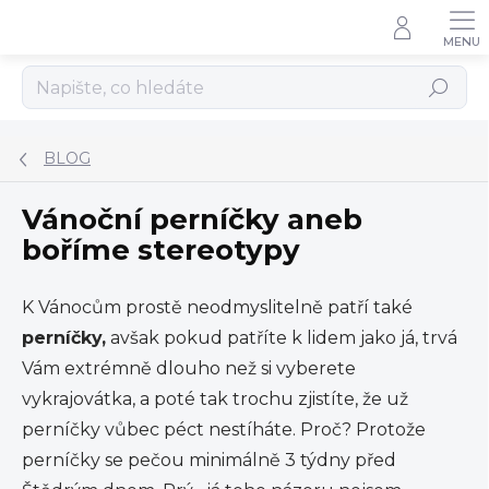
Přejít
na
obsah
Hledat
BLOG
Vánoční perníčky aneb
boříme stereotypy
K Vánocům prostě neodmyslitelně patří také
perníčky,
avšak pokud patříte k lidem jako já, trvá
Vám extrémně dlouho než si vyberete
vykrajovátka, a poté tak trochu zjistíte, že už
perníčky vůbec péct nestíháte. Proč? Protože
perníčky se pečou minimálně 3 týdny před