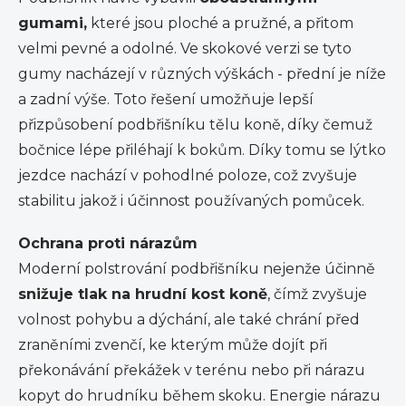
gumami,
které jsou ploché a pružné, a přitom
velmi pevné a odolné.
Ve skokové verzi se tyto
gumy nacházejí v různých výškách - přední je níže
a zadní výše. Toto řešení umožňuje lepší
přizpůsobení podbřišníku tělu koně, díky čemuž
bočnice lépe přiléhají k bokům. Díky tomu se lýtko
jezdce nachází v pohodlné poloze, což zvyšuje
stabilitu jakož i účinnost používaných pomůcek.
Ochrana proti nárazům
Moderní polstrování podbřišníku nejenže účinně
snižuje tlak na hrudní kost koně
, čímž zvyšuje
volnost pohybu a dýchání, ale také chrání před
zraněními zvenčí, ke kterým může dojít při
překonávání překážek v terénu nebo při nárazu
kopyt do hrudníku během skoku. Energie nárazu