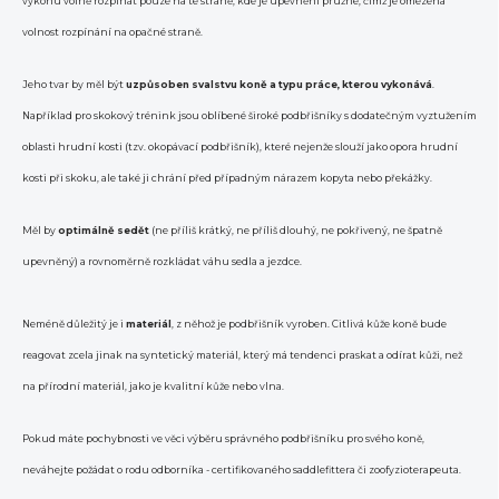
výkonu volně rozpínat pouze na té straně, kde je upevnění pružné, čímž je omezena
volnost rozpínání na opačné straně.
Jeho tvar by měl být
uzpůsoben svalstvu koně a typu práce, kterou vykonává
.
Například pro skokový trénink jsou oblíbené široké podbřišníky s dodatečným vyztužením
oblasti hrudní kosti (tzv. okopávací podbřišník), které nejenže slouží jako opora hrudní
kosti při skoku, ale také ji chrání před případným nárazem kopyta nebo překážky.
Měl by
optimálně sedět
(ne příliš krátký, ne příliš dlouhý, ne pokřivený, ne špatně
upevněný) a rovnoměrně rozkládat váhu sedla a jezdce.
Neméně důležitý je i
materiál
, z něhož je podbřišník vyroben. Citlivá kůže koně bude
reagovat zcela jinak na syntetický materiál, který má tendenci praskat a odírat kůži, než
na přírodní materiál, jako je kvalitní kůže nebo vlna.
Pokud máte pochybnosti ve věci výběru správného podbřišníku pro svého koně,
neváhejte požádat o rodu odborníka - certifikovaného saddlefittera či zoofyzioterapeuta.