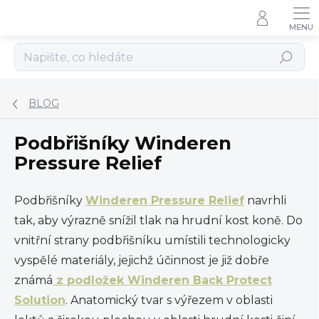
Přejít
na
obsah
Hledat
BLOG
Podbřišníky Winderen
Pressure Relief
Podbřišníky
Winderen Pressure Relief
navrhli
tak, aby výrazně snížil tlak na hrudní kost koně. Do
vnitřní strany podbřišníku umístili technologicky
vyspělé materiály, jejichž účinnost je již dobře
známá
z podložek Winderen Back Protect
Solution
. Anatomický tvar s výřezem v oblasti