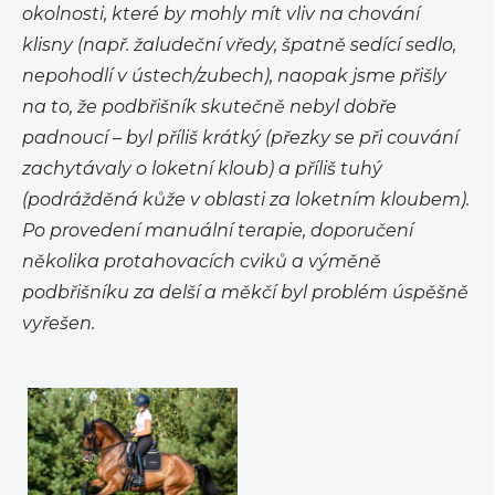
okolnosti, které by mohly mít vliv na chování
klisny (např. žaludeční vředy, špatně sedící sedlo,
nepohodlí v ústech/zubech), naopak jsme přišly
na to, že podbřišník skutečně nebyl dobře
padnoucí – byl příliš krátký (přezky se při couvání
zachytávaly o loketní kloub) a příliš tuhý
(podrážděná kůže v oblasti za loketním kloubem).
Po provedení manuální terapie, doporučení
několika protahovacích cviků a výměně
podbřišníku za delší a měkčí byl problém úspěšně
vyřešen.