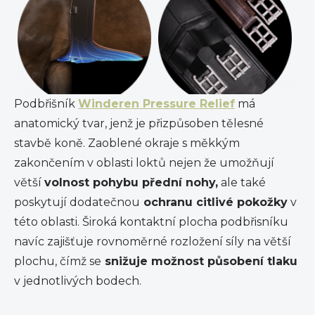
Podbřišník
Winderen
Pressure
Relief
má
anatomický tvar, jenž je přizpůsoben tělesné
stavbě koně. Zaoblené okraje s měkkým
zakončením v oblasti loktů nejen že umožňují
větší
volnost pohybu přední nohy,
ale také
poskytují dodatečnou
ochranu citlivé pokožky
v
této oblasti. Široká kontaktní plocha
podbřisníku
navíc zajišťuje rovnoměrné rozložení síly na větší
plochu, čímž se
snižuje možnost působení tlaku
v jednotlivých bodech.