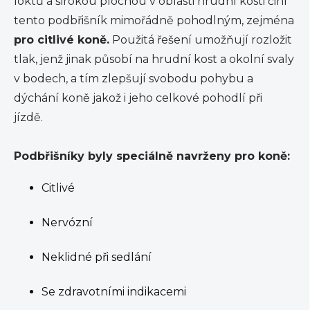
loktů a širokou plochou v oblasti hrudní kosti činí
tento podbřišník mimořádně pohodlným, zejména
pro citlivé koně.
Použitá řešení umožňují rozložit
tlak, jenž jinak působí na hrudní kost a okolní svaly
v bodech, a tím zlepšují svobodu pohybu a
dýchání koně jakož i jeho celkové pohodlí při
jízdě.
Podbřišníky byly speciálně navrženy pro koně:
Citlivé
Nervózní
Neklidné při sedlání
Se zdravotními indikacemi