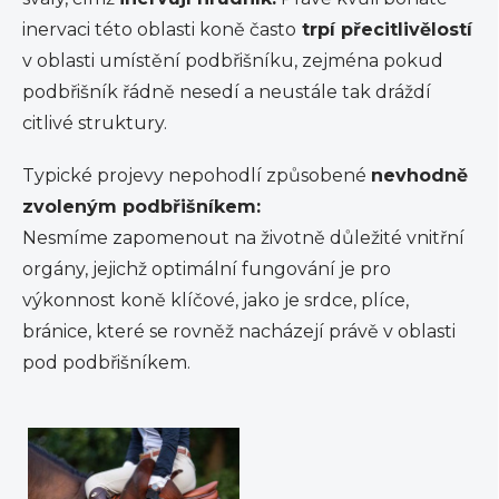
inervaci této oblasti koně často
trpí přecitlivělostí
v oblasti umístění podbřišníku, zejména pokud
podbřišník řádně nesedí a neustále tak dráždí
citlivé struktury.
Typické projevy nepohodlí způsobené
nevhodně
zvoleným podbřišníkem:
Nesmíme zapomenout na životně důležité vnitřní
orgány, jejichž optimální fungování je pro
výkonnost koně klíčové, jako je srdce, plíce,
bránice, které se rovněž nacházejí právě v oblasti
pod podbřišníkem.