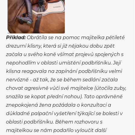
Příklad:
Obrátila se na pomoc majitelka pětileté
drezurní klisny, která si již nějakou dobu zpět
začala u svého koně všímat projevů spojených s
nepohodlím v oblasti umístění podbřišníku. Její
klisna reagovala na zapínání podbřišníku velmi
nervózně - až
tak, že se během sedlání začala
chovat agresivně vůči své majitelce (útočila zuby,
snažila se kopat přední nohou). Tato oprávněně
znepokojená žena požádala o konzultaci a
důkladné palpační vyšetření týkající se bolesti v
oblasti podbřišníku. Během rozhovoru s
majitelkou se nám podařilo vyloučit další