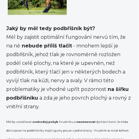
Jaký by měl tedy podbřišník být?
Měl by zajistit optimální fungování nervů tím, že
na ně
nebude příliš tlačit
- mnohem lepší je
podbřišník, jehož tlak je rovnoměrně rozložen
podél celé plochy, na které je upevněn, než
podbřišník, který tlačí jen v některých bodech a
vyvíjí tlak na kůži, nervy a svaly. V rámci této
problematiky je vhodné upřít pozornost
na šířku
podbřišníku
a zda je jeho povrch plochý a rovný z
vnitřní strany.
Měl by umožňovat
svobodný pohyb
hrudníku a
neomezovat
dýchání koně. Je třeba
dát si pozor na podbřišníky mající gumy pouze z jedné strany - hrudník se může během