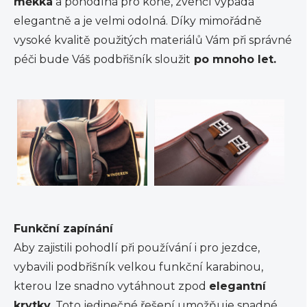
měkká
a pohodlná pro koně, zvenčí vypadá
elegantně a je velmi odolná. Díky mimořádně
vysoké kvalitě použitých materiálů Vám při správné
péči bude Váš podbřišník sloužit
po mnoho let.
Funkční zapínání
Aby zajistili pohodlí při používání i pro jezdce,
vybavili podbřišník velkou funkční karabinou,
kterou lze snadno vytáhnout zpod
elegantní
krytky.
Toto jedinečné řešení umožňuje snadné