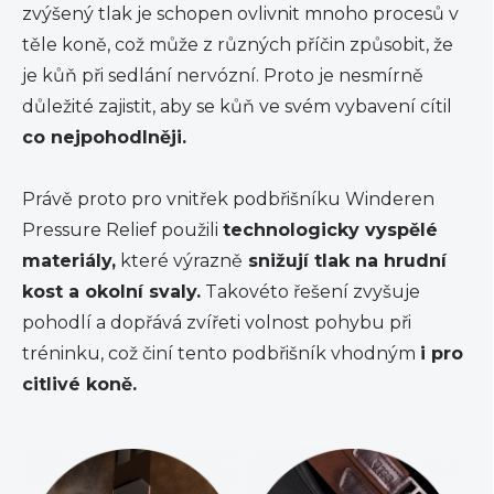
zvýšený tlak je schopen ovlivnit mnoho procesů v
těle koně, což může z různých příčin způsobit, že
je kůň při sedlání nervózní. Proto je nesmírně
důležité zajistit, aby se kůň ve svém vybavení cítil
co nejpohodlněji.
Právě proto pro vnitřek podbřišníku Winderen
Pressure Relief použili
technologicky vyspělé
materiály,
které výrazně
snižují tlak na hrudní
kost a okolní svaly.
Takovéto řešení zvyšuje
pohodlí a dopřává zvířeti volnost pohybu při
tréninku, což činí tento podbřišník vhodným
i pro
citlivé koně.