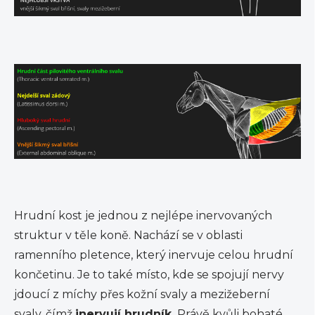
Hrudní kost je jednou z nejlépe inervovaných
struktur v těle koně. Nachází se v oblasti
ramenního pletence, který inervuje celou hrudní
končetinu. Je to také místo, kde se spojují nervy
jdoucí z míchy přes kožní svaly a mezižeberní
svaly, čímž
inervují hrudník.
Právě kvůli bohaté