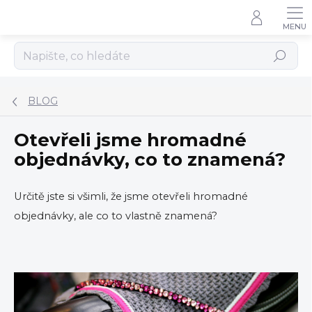
Přejít
na
obsah
Hledat
BLOG
Otevřeli jsme hromadné
objednávky, co to znamená?
Určitě jste si všimli, že jsme otevřeli hromadné
objednávky, ale co to vlastně znamená?