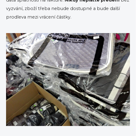
data splatnosti na faktuře.
Nikdy neplaťte předem
bez
vyzvání, zboží třeba nebude dostupné a bude další
prodleva mezi vrácení částky.