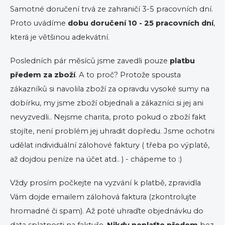
Samotné doručení trvá ze zahraničí 3-5 pracovních dní.
Proto uvádíme
dobu doručení 10 - 25 pracovních dní
,
která je většinou adekvátní.
Posledních pár měsíců jsme zavedli pouze
platbu
předem za zboží
. A to proč? Protože spousta
zákazníků si navolila zboží za opravdu vysoké sumy na
dobírku, my jsme zboží objednali a zákazníci si jej ani
nevyzvedli.. Nejsme charita, proto pokud o zboží fakt
stojíte, není problém jej uhradit dopředu. Jsme ochotni
udělat individuální zálohové faktury ( třeba po výplatě,
až dojdou peníze na účet atd.. ) - chápeme to :)
Vždy prosím počkejte na vyzvání k platbě, zpravidla
Vám dojde emailem zálohová faktura (zkontrolujte
hromadné či spam). Až poté uhraďte objednávku do