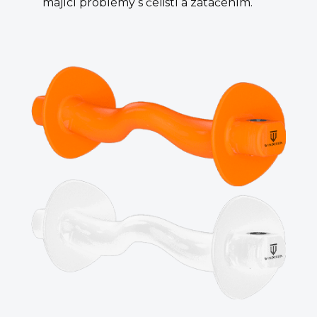
mající problémy s čelistí a zatáčením.