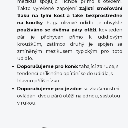
mezikus spojující lícnice přímo s otěžemi.
Takto vyřešené zapojení
zajistí směřování
tlaku na týlní kost a také bezprostředně
na koutky
. Fuga olivové udidlo je obvykle
používáno se dvěma páry otěží
, kdy jeden
pár je přichycen přímo k udidlovým
kroužkům, zatímco druhý je spojen se
zmíněným mezikusem typickým pro toto
udidlo.
Doporučujeme pro koně:
tahající za ruce, s
tendencí přílišného opírání se do udidla, s
hlavou příliš nízko.
Doporučujeme pro jezdce
: se zkušenostmi
ovládání dvou párů otěží najednou, s jistotou
v rukou.