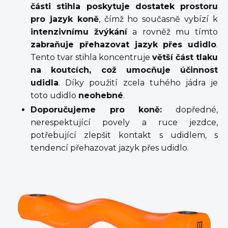
části stihla poskytuje dostatek prostoru
pro jazyk koně
, čímž ho současně vybízí k
intenzivnímu žvýkání
a rovněž mu tímto
zabraňuje přehazovat jazyk přes udidlo
.
Tento tvar stihla koncentruje
větší část tlaku
na koutcích, což umocňuje účinnost
udidla
. Díky použití zcela tuhého jádra je
toto udidlo
neohebné
.
Doporučujeme pro koně:
dopředné,
nerespektující povely a ruce jezdce,
potřebující zlepšit kontakt s udidlem, s
tendencí přehazovat jazyk přes udidlo.