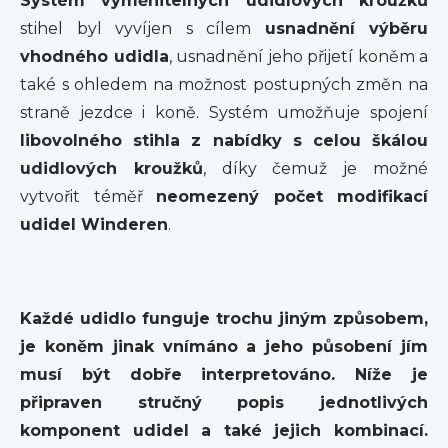
Systém vyměnitelných udidlových kroužků
stihel byl vyvíjen s cílem
usnadnění výběru
vhodného udidla
, usnadnění jeho přijetí koněm a
také s ohledem na možnost postupných změn na
straně jezdce i koně. Systém umožňuje spojení
libovolného stihla z nabídky s celou škálou
udidlových kroužků
, díky čemuž je možné
vytvořit téměř
neomezený počet modifikací
udidel Winderen
.
Každé udidlo funguje trochu jiným způsobem,
je koněm jinak vnímáno a jeho působení jím
musí být dobře interpretováno. Níže je
připraven stručný popis jednotlivých
komponent udidel a také jejich kombinací.