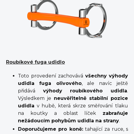
Roubíkové fuga udidlo
Toto provedení zachovává
všechny výhody
udidla fuga olivového
, ale navíc ještě
přidává
výhody roubíkového udidla
.
Výsledkem je
neuvěřitelně stabilní pozice
udidla
v hubě, která skrze směřování tlaku
na koutky a oblast líček
zabraňuje
nežádoucím pohybům udidla na strany
.
Doporučujeme pro koně:
tahající za ruce, s