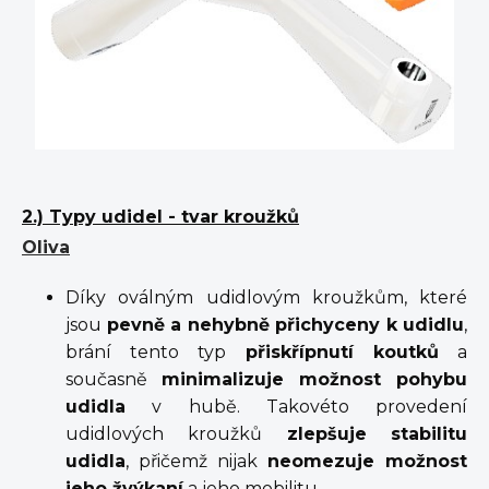
2.) Typy udidel - tvar kroužků
Oliva
Díky oválným udidlovým kroužkům, které
jsou
pevně a nehybně přichyceny k udidlu
,
brání tento typ
přiskřípnutí koutků
a
současně
minimalizuje možnost pohybu
udidla
v hubě. Takovéto provedení
udidlových kroužků
zlepšuje
stabilitu
udidla
, přičemž nijak
neomezuje možnost
jeho žvýkaní
a jeho mobilitu.