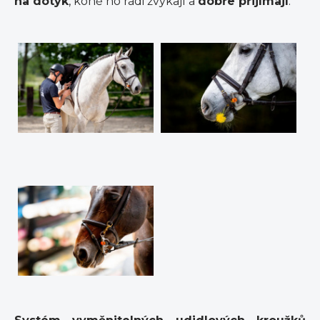
na dotyk
, koně ho rádi žvýkají a
dobře přijímají
.