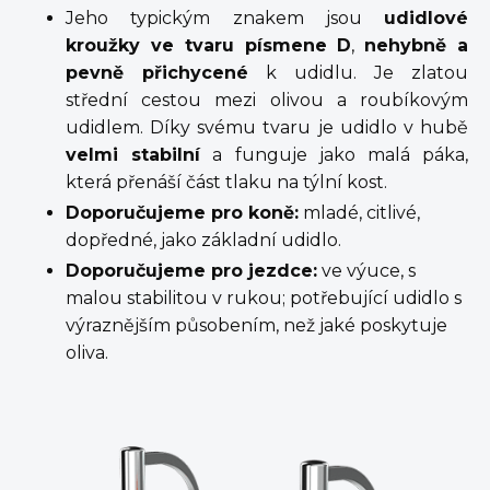
Jeho typickým znakem jsou
udidlové
kroužky ve tvaru písmene D
,
nehybně a
pevně přichycené
k udidlu. Je zlatou
střední cestou mezi olivou a roubíkovým
udidlem. Díky svému tvaru je udidlo v hubě
velmi stabilní
a funguje jako malá páka,
která přenáší část tlaku na týlní kost.
Doporučujeme pro koně:
mladé, citlivé,
dopředné, jako základní udidlo.
Doporučujeme pro jezdce:
ve výuce, s
malou stabilitou v rukou; potřebující udidlo s
výraznějším působením, než jaké poskytuje
oliva.