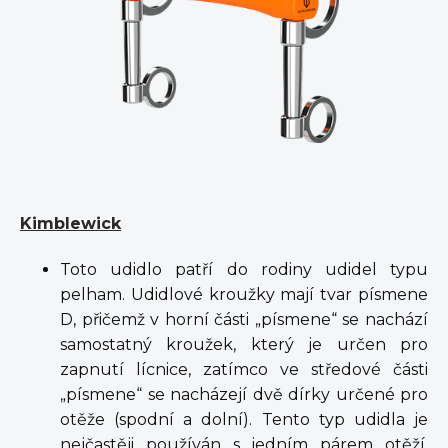
Kimblewick
Toto udidlo patří do rodiny udidel typu
pelham. Udidlové kroužky mají tvar písmene
D, přičemž v horní části „písmene“ se nachází
samostatný kroužek, který je určen pro
zapnutí lícnice, zatímco ve středové části
„písmene“ se nacházejí dvě dírky určené pro
otěže (spodní a dolní). Tento typ udidla je
nejčastěji používán s jedním párem otěží.