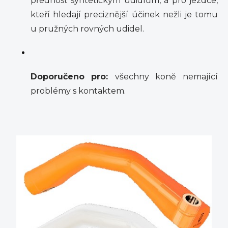
přednost syntetickým udidlům, a pro jezdce,
kteří hledají preciznější účinek nežli je tomu
u pružných rovných udidel.
Doporučeno pro:
všechny koně
nemající
problémy s kontaktem.