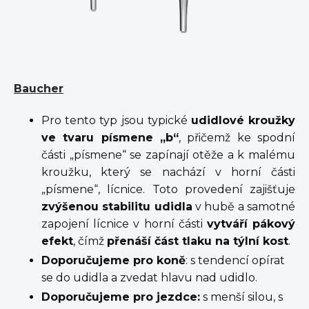
Baucher
Pro tento typ jsou typické
udidlové kroužky
ve tvaru písmene „b“
, přičemž ke spodní
části „písmene“ se zapínají otěže a k malému
kroužku, který se nachází v horní části
„písmene“, lícnice. Toto provedení zajišťuje
zvýšenou stabilitu udidla
v hubě a samotné
zapojení lícnice v horní části
vytváří pákový
efekt
, čímž
přenáší část tlaku na týlní kost
.
Doporučujeme pro koně
: s tendencí opírat
se do udidla a zvedat hlavu nad udidlo.
Doporučujeme pro jezdce:
s menší silou, s