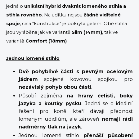
jedná o
unikátní hybrid dvakrát lomeného stihla a
stihla rovného
. Na udítku nejsou
žádné viditelné
spoje
, celá "konstrukce" je pokryta gelem. Obě stihla
jsou vyráběna jak ve variantě
Slim (14mm)
, tak ve
variantě
Comfort (18mm)
.
Jednou lomené stihlo
Dvě pohyblivé části s pevným ocelovým
jádrem
spojené kovovou spojkou pro
nezávislý pohyb obou částí
.
Působí zejména
na hrany čelisti, boky
jazyka a koutky pysku
. Jedná se o ideální
řešení pro koně, kteří dávají přednost
lomeným udidlům, ale zároveň
nemají rádi
nadměrný tlak na jazyk
.
Jednou lomené stihlo
přenáší působení