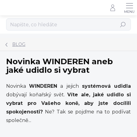
Přejít
na
obsah
Hledat
BLOG
Novinka WINDEREN aneb
jaké udidlo si vybrat
Novinka
WINDEREN
a jejich
systémová udidla
dobývají koňařský svět.
Víte ale, jaké udidlo si
vybrat pro Vašeho koně, aby jste docílili
spokojenosti?
Ne? Tak se pojďme na to podívat
společně...