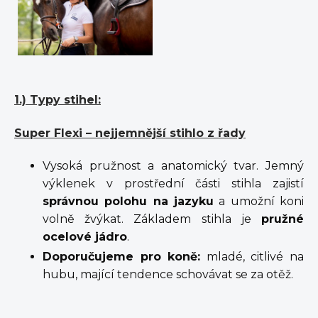
1.) Typy stihel:
Super Flexi – nejjemnější stihlo z řady
Vysoká pružnost a anatomický tvar. Jemný
výklenek v prostřední části stihla zajistí
správnou polohu na jazyku
a umožní koni
volně žvýkat. Základem stihla je
pružné
ocelové jádro
.
Doporučujeme pro koně:
mladé, citlivé na
hubu, mající tendence schovávat se za otěž.