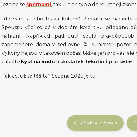
jezdíte se
špornami
, tak u nich typ a délku raději zkont
Jde vám z toho hlava kolem? Pomalu se nadechnět
Spoustu věcí se dá v dobrém kolektivu případně půjč
nahraní. Například padnoucí sedlo pravděpodo
zapomenete doma v sedlovně.😉 A hlavně pozor 
Výkony nejsou v takovém počasí těžké jen pro vás, ale 
zabalte
kýbl na vodu
a
dostatek tekutin i pro sebe
.
Tak co, už se těšíte? Sezóna 2025 je tu!
Předchozí článek
D