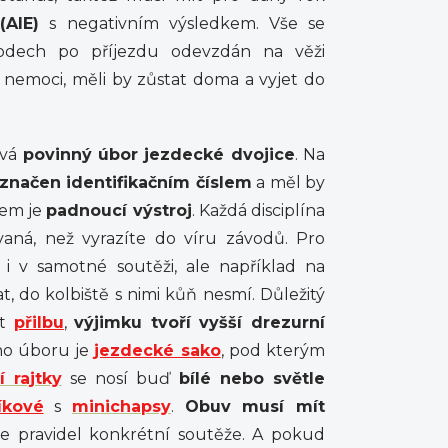
(AIE)
s negativním výsledkem. Vše se
vodech po příjezdu odevzdán na věži
nemoci, měli by zůstat doma a vyjet do
ývá
povinný úbor jezdecké dvojice
. Na
značen identifikačním číslem
a měl by
dem je
padnoucí výstroj
. Každá disciplína
vaná, než vyrazíte do víru závodů. Pro
i v samotné soutěži, ale například na
 do kolbiště s nimi kůň nesmí. Důležitý
it
přilbu
,
výjimku tvoří vyšší drezurní
ho úboru je
jezdecké sako
, pod kterým
 rajtky
se nosí buď
bílé nebo světle
íkové
s
minichapsy
.
Obuv musí mít
e pravidel konkrétní soutěže. A pokud