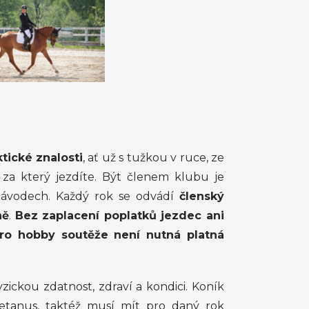
ktické znalosti
, ať už s tužkou v ruce, ze
 za který jezdíte. Být členem klubu je
 závodech. Každý rok se odvádí
členský
ně
.
Bez zaplacení poplatků jezdec ani
ro hobby soutěže není nutná platná
ickou zdatnost, zdraví a kondici. Koník
etanus, taktéž musí mít pro daný rok