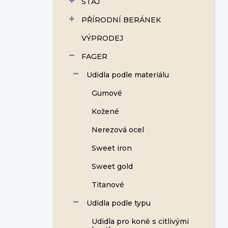
STÁJ
í
p
PŘÍRODNÍ BERÁNEK
a
n
VÝPRODEJ
e
FAGER
l
Udidla podle materiálu
Gumové
Kožené
Nerezová ocel
Sweet iron
Sweet gold
Titanové
Udidla podle typu
Udidla pro koně s citlivými