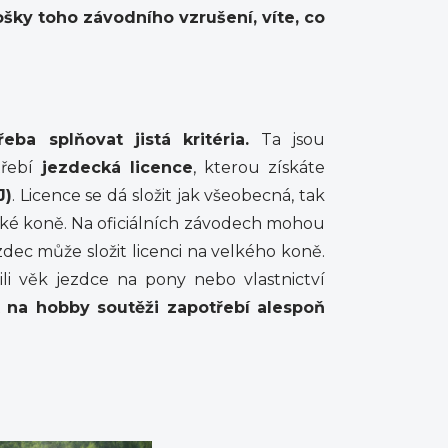
šky toho závodního vzrušení, víte, co
a splňovat jistá kritéria.
Ta jsou
řebí
jezdecká licence
, kterou získáte
J)
. Licence se dá složit jak všeobecná, tak
elké koně. Na oficiálních závodech mohou
ezdec může složit licenci na velkého koně.
li věk jezdce na pony nebo vlastnictví
t na hobby soutěži zapotřebí alespoň