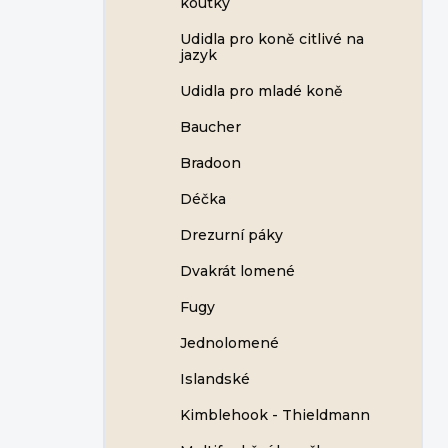
koutky
Udidla pro koně citlivé na
jazyk
Udidla pro mladé koně
Baucher
Bradoon
Déčka
Drezurní páky
Dvakrát lomené
Fugy
Jednolomené
Islandské
Kimblehook - Thieldmann