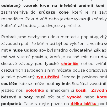
odebraný vzorek krve na infekční anémii koní 
zaznamenává do
průkazu koně
, který je na zá
rozhodčích. Pokud kůň nebo jezdec vykazují známky 
kolbiště, až budou jako dvojice v plné síle.
Probrali jsme nezbytnou dokumentaci a poplatky, zb
závodech platí, že kůň musí být od vyložení z vozíku
o
mít
v hubě udidlo
, aby byl snadno ovladatelný. Zákla
má svá vlastní pravidla, která je nutné mít nastudo
skokové závody jsou typické
chrániče
nohou zvířat 
drezurních závodech s nimi můžete pouze opracovávat,
je také povolený
typ uždění
. Jezdec je povinen nos
soutěže
, kde se může nosit
cylindr
. Součástí závodní
jezdec nosí
pólotriko
s límečkem či
košili
.
Závodní
béžové
a
boty
musí být buď
vysoké
nebo
kotn
podpatek
. Také si dejte pozor na
délku bičíku
podl