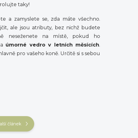
rolujte taky!
e a zamyslete se, zda máte všechno.
it, ale jsou atributy, bez nichž budete
bně neseženete na místě, pokud ho
na
úmorné vedro v letních měsících
.
hlavně pro vašeho koně. Určitě si s sebou
alší článek