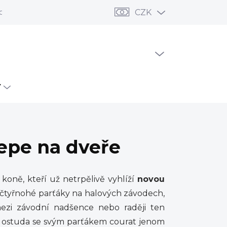
odní podmínky
Ochrana osobních údajů
CZK
Reklamace a vrác
PRÁZDNÝ KOŠÍK
NÁKUPNÍ
KOŠÍK
Y
epe na dveře
h koně, kteří už netrpělivě vyhlíží
novou
é čtyřnohé parťáky na halových závodech,
 mezi závodní nadšence nebo raději ten
á ostuda se svým parťákem courat jenom