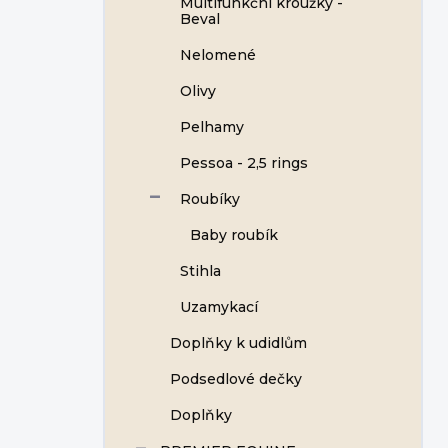
Multifunkční kroužky -
Beval
Nelomené
Olivy
Pelhamy
Pessoa - 2,5 rings
Roubíky
Baby roubík
Stihla
Uzamykací
Doplňky k udidlům
Podsedlové dečky
Doplňky