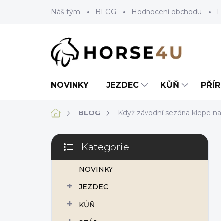
Přejít
Náš tým
BLOG
Hodnocení obchodu
F
na
obsah
NOVINKY
JEZDEC
KŮŇ
PŘÍ
Domů
BLOG
Když závodní sezóna klepe n
P
Kategorie
o
Přeskočit
s
kategorie
NOVINKY
t
r
JEZDEC
a
n
KŮŇ
n