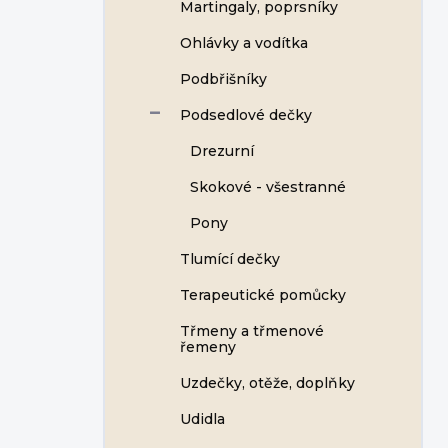
Martingaly, poprsníky
Ohlávky a vodítka
Podbřišníky
Podsedlové dečky
Drezurní
Skokové - všestranné
Pony
Tlumící dečky
Terapeutické pomůcky
Třmeny a třmenové
řemeny
Uzdečky, otěže, doplňky
Udidla