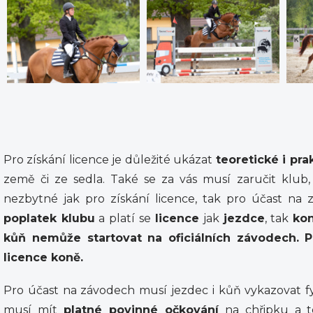
Pro získání licence je důležité ukázat
teoretické i pra
země či ze sedla. Také se za vás musí zaručit klub,
nezbytné jak pro získání licence, tak pro účast na
poplatek klubu
a platí se
licence
jak
jezdce
, tak
ko
kůň nemůže startovat na oficiálních závodech.
P
licence koně.
Pro účast na závodech musí jezdec i kůň vykazovat fyz
musí mít
platné povinné očkování
na chřipku a t