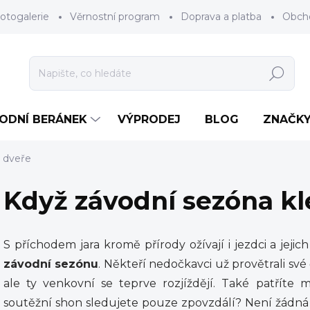
otogalerie
Věrnostní program
Doprava a platba
Obch
Hledat
RODNÍ BERÁNEK
VÝPRODEJ
BLOG
ZNAČK
a dveře
Když závodní sezóna kl
S příchodem jara kromě přírody ožívají i jezdci a jejic
závodní sezónu
. Někteří nedočkavci už provětrali sv
ale ty venkovní se teprve rozjíždějí. Také patříte
soutěžní shon sledujete pouze zpovzdálí? Není žádn