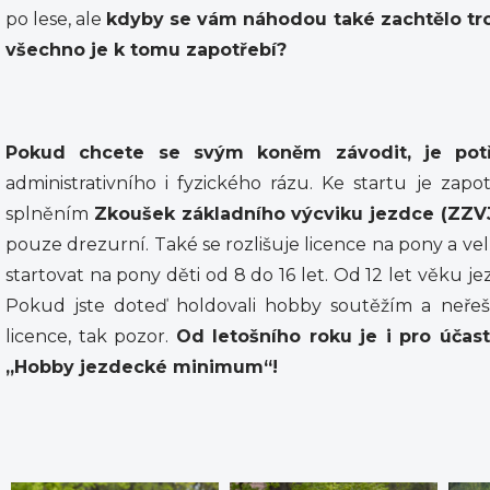
po lese, ale
kdyby se vám náhodou také zachtělo tro
všechno je k tomu zapotřebí?
Pokud chcete se svým koněm závodit, je potřeb
administrativního i fyzického rázu. Ke startu je zapot
splněním
Zkoušek základního výcviku jezdce (ZZV
pouze drezurní. Také se rozlišuje licence na pony a v
startovat na pony děti od 8 do 16 let. Od 12 let věku j
Pokud jste doteď holdovali hobby soutěžím a neřeši
licence, tak pozor.
Od letošního roku je i pro účas
„Hobby jezdecké minimum“!