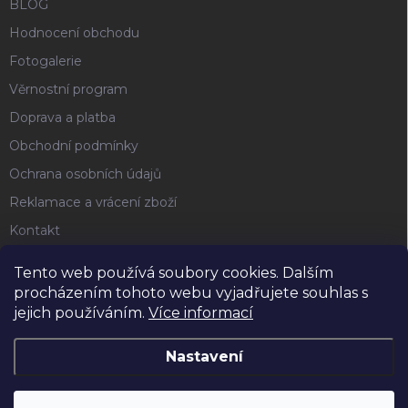
BLOG
Hodnocení obchodu
Fotogalerie
Věrnostní program
Doprava a platba
Obchodní podmínky
Ochrana osobních údajů
Reklamace a vrácení zboží
Kontakt
Tento web používá soubory cookies. Dalším
FACEBOOK
procházením tohoto webu vyjadřujete souhlas s
jejich používáním.
Více informací
Horse4u
Nastavení
Copyright 2026
Horse4u
. Všechna práva vyhrazena.