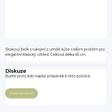
−
+
Přidat do košíku
DETAILNÍ INFORMACE
ZEPTAT SE
Skokový bičík s rukojetí z umělé kůže s bílým prošitím pro
elegantní klasický vzhled. Celková délka 65 cm.
Diskuze
Buďte první, kdo napíše příspěvek k této položce.
Přidat komentář