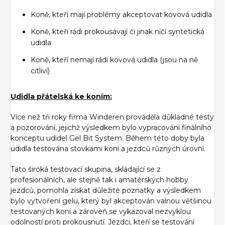
Koně, kteří mají problémy akceptovat kovová udidla
Koně, kteří rádi prokousávají či jinak ničí syntetická
udidla
Koně, kteří nemají rádi kovová udidla (jsou na ně
citliví)
Udidla přátelská ke koním:
Více než tři roky firma Winderen prováděla důkladné testy
a pozorování, jejichž výsledkem bylo vypracování finálního
konceptu udidel Gel Bit System. Během této doby byla
udidla testována stovkami koní a jezdců různých úrovní.
Tato široká testovací skupina, skládající se z
profesionálních, ale stejně tak i amatérských hobby
jezdců, pomohla získat důležité poznatky a výsledkem
bylo vytvoření gelu, který byl akceptován valnou většinou
testovaných koní a zároveň se vykazoval nezvyklou
odolností proti prokousnutí. Jezdci, kteří se testování