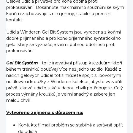
Gelová udidla přívětivá pro koně odolná proti
prokousávání. Dosáhněte maximálního souznění se svým
koněm zachovávaje s ním jemný, stabilní a precizní
kontakt.
Udidla Winderen Gel Bit System jsou vyrobena z koňmi
dobře přijímaného a pro koně příjemného syntetického
gelu, který se vyznačuje velmi dobrou odolností proti
prokousávání.
Gel Bit Systém
- to je inovativní přístup k jezdcům, kteří
během tréninků používají více než jedno udidlo. Každé z
našich gelových udidel totiž můžete spojit s libovolnými
udidlovými kroužky z Winderen kolekce, abyste vytvořili
právě takové udidlo, jaké v danou chvíli potřebujete. Celý
proces výměny kroužků je velmi snadný a zabere jen
malou chvíli.
Vytvořeno zejména s důrazem na:
Koně, kteří mají problém se stabilně a správně opřít
do udidla