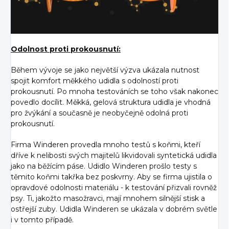
Odolnost proti prokousnutí:
Během vývoje se jako největší výzva ukázala nutnost
spojit komfort měkkého udidla s odolností proti
prokousnutí. Po mnoha testováních se toho však nakonec
povedlo docílit. Měkká, gelová struktura udidla je vhodná
pro žvýkání a současně je neobyčejně odolná proti
prokousnutí.
Firma Winderen provedla mnoho testů s koňmi, kteří
dříve k nelibosti svých majitelů likvidovali syntetická udidla
jako na běžícím páse. Udidlo Winderen prošlo testy s
těmito koňmi takřka bez poskvrny. Aby se firma ujistila o
opravdové odolnosti materiálu - k testování přizvali rovněž
psy. Ti, jakožto masožravci, mají mnohem silnější stisk a
ostřejší zuby. Udidla Winderen se ukázala v dobrém světle
i v tomto případě.