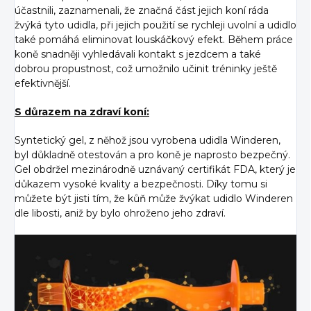
účastnili, zaznamenali, že značná část jejich koní ráda
žvýká tyto udidla, při jejich použití se rychleji uvolní a udidlo
také pomáhá eliminovat louskáčkový efekt. Během práce
koně snadněji vyhledávali kontakt s jezdcem a také
dobrou propustnost, což umožnilo učinit tréninky ještě
efektivnější.
S důrazem na zdraví koní:
Syntetický gel, z něhož jsou vyrobena udidla Winderen,
byl důkladně otestován a pro koně je naprosto bezpečný.
Gel obdržel mezinárodně uznávaný certifikát FDA, který je
důkazem vysoké kvality a bezpečnosti. Díky tomu si
můžete být jisti tím, že kůň může žvýkat udidlo Winderen
dle libosti, aniž by bylo ohroženo jeho zdraví.