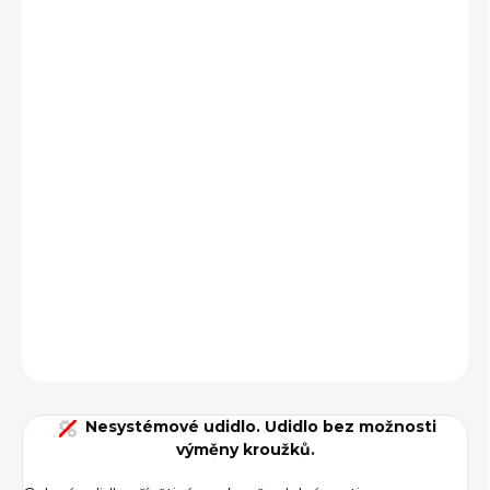
cena:
BARVA
VARIANTA
VELIKOST
−
+
Přidat do košíku
DETAILNÍ INFORMACE
ZEPTAT SE
Nesystémové udidlo. Udidlo bez možnosti
výměny kroužků.