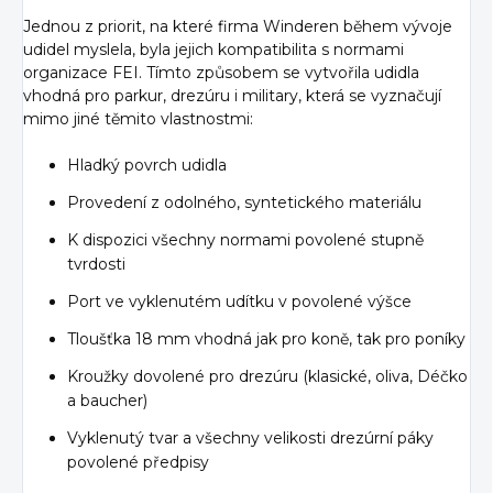
Jednou z priorit, na které firma Winderen během vývoje
udidel myslela, byla jejich kompatibilita s normami
organizace FEI. Tímto způsobem se vytvořila udidla
vhodná pro parkur, drezúru i military, která se vyznačují
mimo jiné těmito vlastnostmi:
Hladký povrch udidla
Provedení z odolného, syntetického materiálu
K dispozici všechny normami povolené stupně
tvrdosti
Port ve vyklenutém udítku v povolené výšce
Tloušťka 18 mm vhodná jak pro koně, tak pro poníky
Kroužky dovolené pro drezúru (klasické, oliva, Déčko
a baucher)
Vyklenutý tvar a všechny velikosti drezúrní páky
povolené předpisy