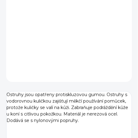
BARVA
DÉLKA
−
+
Přidat do košíku
DETAILNÍ INFORMACE
ZEPTAT SE
Ostruhy jsou opatřeny protiskluzovou gumou. Ostruhy s
vodorovnou kuličkou zajišťují měkčí používání pomůcek,
protože kuličky se valí na kůži. Zabraňuje podráždění kůže
u koní s citlivou pokožkou. Materiál je nerezová ocel.
Dodává se s nylonovými popruhy.