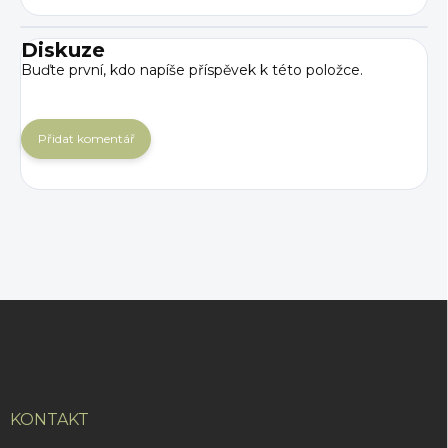
Diskuze
Buďte první, kdo napíše příspěvek k této položce.
Přidat komentář
Z
á
p
a
t
í
KONTAKT