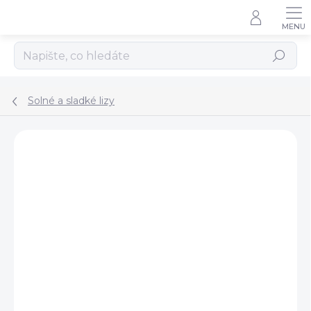
Přejít
na
obsah
Hledat
Solné a sladké lizy
Podrobnosti hodnocení
Neohodnoceno
ZNAČKA:
QHP