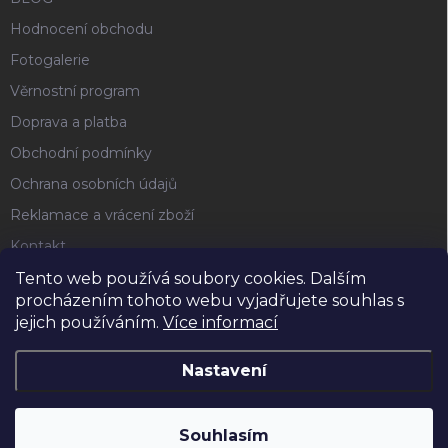
Hodnocení obchodu
Fotogalerie
Věrnostní program
Doprava a platba
Obchodní podmínky
Ochrana osobních údajů
Reklamace a vrácení zboží
Kontakt
Tento web používá soubory cookies. Dalším
procházením tohoto webu vyjadřujete souhlas s
FACEBOOK
jejich používáním.
Více informací
Nastavení
Copyright 2026
Horse4u
. Všechna práva vyhrazena.
Souhlasím