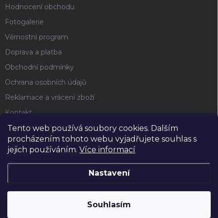
Hodnocení obchodu
Fotogalerie
Věrnostní program
Doprava a platba
Obchodní podmínky
Ochrana osobních údajů
Reklamace a vrácení zboží
Kontakt
Tento web používá soubory cookies. Dalším
procházením tohoto webu vyjadřujete souhlas s
FACEBOOK
jejich používáním.
Více informací
Nastavení
Copyright 2026
Horse4u
. Všechna práva vyhrazena.
Souhlasím
Vytvořil Shoptet