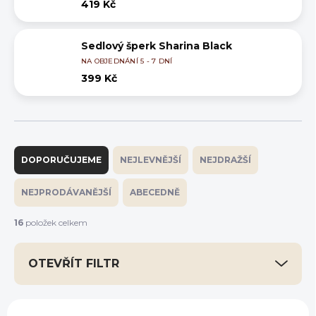
419 Kč
Sedlový šperk Sharina Black
NA OBJEDNÁNÍ 5 - 7 DNÍ
399 Kč
Ř
a
DOPORUČUJEME
NEJLEVNĚJŠÍ
NEJDRAŽŠÍ
z
e
NEJPRODÁVANĚJŠÍ
ABECEDNĚ
n
í
16
položek celkem
p
r
OTEVŘÍT FILTR
o
d
u
V
k