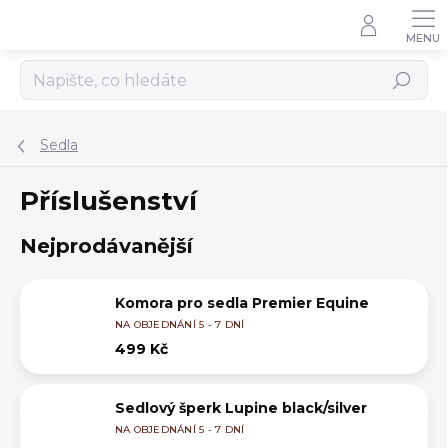
Přejít
na
obsah
Hledat
Sedla
Příslušenství
Nejprodávanější
Komora pro sedla Premier Equine
NA OBJEDNÁNÍ 5 - 7 DNÍ
499 Kč
Sedlový šperk Lupine black/silver
NA OBJEDNÁNÍ 5 - 7 DNÍ