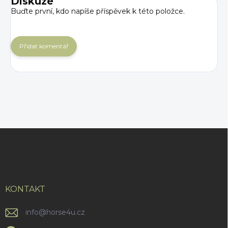
Diskuze
Buďte první, kdo napíše příspěvek k této položce.
Přidat komentář
Z
á
p
a
t
í
KONTAKT
info
@
horse4u.cz