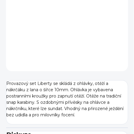
VELIKOST
−
+
Přidat do košíku
DETAILNÍ INFORMACE
ZEPTAT SE
Provazový set Liberty se skládá z ohlávky, otěží a
nákrčáku z lana o šířce 10mm. Ohlávka je vybavena
postranními kroužky pro zapnutí otěží. Otěže na tradiční
snap karabiny. S ozdobnými přívěsky na ohlávce a
nákrčníku, které lze sundat. Vhodný na přirozené ježdění
bez udidla a pro milovníky focení.