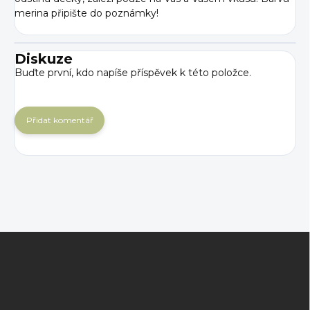
merina připište do poznámky!
Diskuze
Buďte první, kdo napíše příspěvek k této položce.
Přidat komentář
Z
á
p
a
t