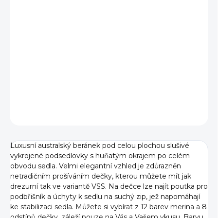
VELIKOST
−
+
Přidat do košíku
DETAILNÍ INFORMACE
ZEPTAT SE
Luxusní australský beránek pod celou plochou slušivé
vykrojené podsedlovky s huňatým okrajem po celém
obvodu sedla. Velmi elegantní vzhled je zdůrazněn
netradičním prošíváním dečky, kterou můžete mít jak
drezurní tak ve variantě VSS. Na dečce lze najít poutka pro
podbřišník a úchyty k sedlu na suchý zip, jež napomáhají
ke stabilizaci sedla. Můžete si vybírat z 12 barev merina a 8
odstínů dečky, záleží pouze na Vás a Vašem vkusu. Barvu