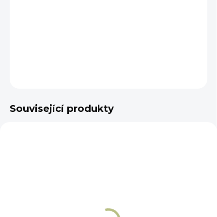
−
+
Přidat do košíku
DETAILNÍ INFORMACE
ZEPTAT SE
Související produkty
NA OBJEDNÁNÍ 5 - 7 DNÍ