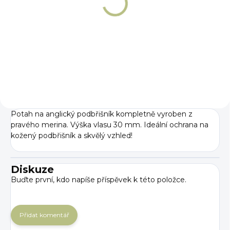
Podbřišník pro
soutěž všestranné
způsobilosti
Winderen
7 868 Kč
Detail
Potah na anglický podbřišník kompletně vyroben z
pravého merina. Výška vlasu 30 mm. Ideální ochrana na
kožený podbřišník a skvělý vzhled!
Diskuze
Buďte první, kdo napíše příspěvek k této položce.
Přidat komentář