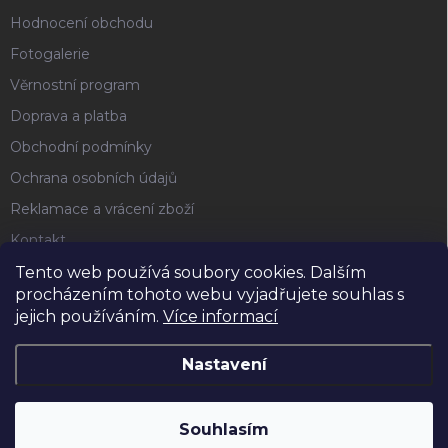
Hodnocení obchodu
Fotogalerie
Věrnostní program
Doprava a platba
Obchodní podmínky
Ochrana osobních údajů
Reklamace a vrácení zboží
Kontakt
Tento web používá soubory cookies. Dalším
procházením tohoto webu vyjadřujete souhlas s
FACEBOOK
jejich používáním.
Více informací
Nastavení
Copyright 2026
Horse4u
. Všechna práva vyhrazena.
Souhlasím