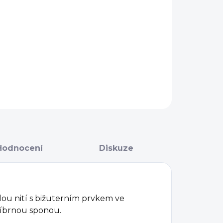
−
+
Přidat do košíku
AILNÍ INFORMACE
ZEPTAT SE
Hodnocení
Diskuze
ou nití s bižuterním prvkem ve
říbrnou sponou.