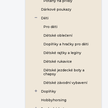
Potahy na přilby
í
p
Dárkové poukazy
a
n
Děti
e
Pro děti
l
Dětské oblečení
Doplňky a hračky pro děti
Dětské rajtky a legíny
Dětské rukavice
Dětské jezdecké boty a
chapsy
Dětské závodní vybavení
Doplňky
Hobbyhorsing