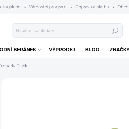
otogalerie
Věrnostní program
Doprava a platba
Obch
Hledat
RODNÍ BERÁNEK
VÝPRODEJ
BLOG
ZNAČK
mberly Black
Neohodnoceno
Podrobnosti hodnocení
ZNAČKA
AKCE
9
Měr
ZV
cena
DÉL