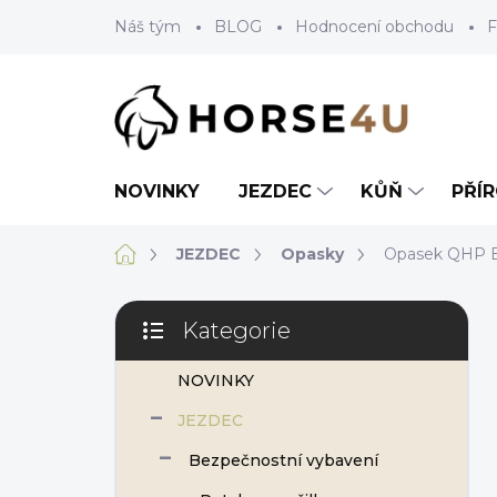
Přejít
Náš tým
BLOG
Hodnocení obchodu
F
na
obsah
NOVINKY
JEZDEC
KŮŇ
PŘÍ
Domů
JEZDEC
Opasky
Opasek QHP E
P
Kategorie
o
Přeskočit
s
kategorie
NOVINKY
t
r
JEZDEC
a
n
Bezpečnostní vybavení
n