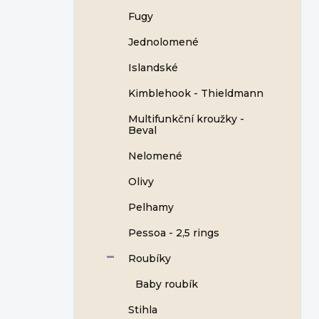
Fugy
Jednolomené
Islandské
Kimblehook - Thieldmann
Multifunkční kroužky -
Beval
Nelomené
Olivy
Pelhamy
Pessoa - 2,5 rings
Roubíky
Baby roubík
Stihla