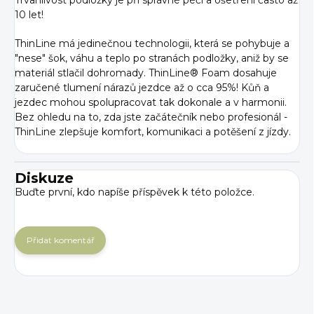
Trvanlivost podložky je při správné péči a ošetření často až
10 let!
ThinLine má jedinečnou technologii, která se pohybuje a
"nese" šok, váhu a teplo po stranách podložky, aniž by se
materiál stlačil dohromady. ThinLine® Foam dosahuje
zaručené tlumení nárazů jezdce až o cca 95%! Kůň a
jezdec mohou spolupracovat tak dokonale a v harmonii.
Bez ohledu na to, zda jste začátečník nebo profesionál -
ThinLine zlepšuje komfort, komunikaci a potěšení z jízdy.
Diskuze
Buďte první, kdo napíše příspěvek k této položce.
Přidat komentář