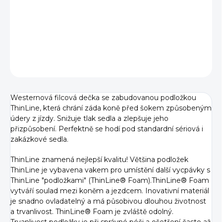
−
+
Přidat do košíku
DETAILNÍ INFORMACE
ZEPTAT SE
Westernová filcová dečka se zabudovanou podložkou
ThinLine, která chrání záda koně před šokem způsobeným
údery z jízdy. Snižuje tlak sedla a zlepšuje jeho
přizpůsobení. Perfektně se hodí pod standardní sériová i
zakázkové sedla.
ThinLine znamená nejlepší kvalitu! Většina podložek
ThinLine je vybavena vakem pro umístění další vycpávky s
ThinLine "podložkami" (ThinLine® Foam).ThinLine® Foam
vytváří soulad mezi koněm a jezdcem. Inovativní materiál
je snadno ovladatelný a má působivou dlouhou životnost
a trvanlivost. ThinLine® Foam je zvláště odolný.