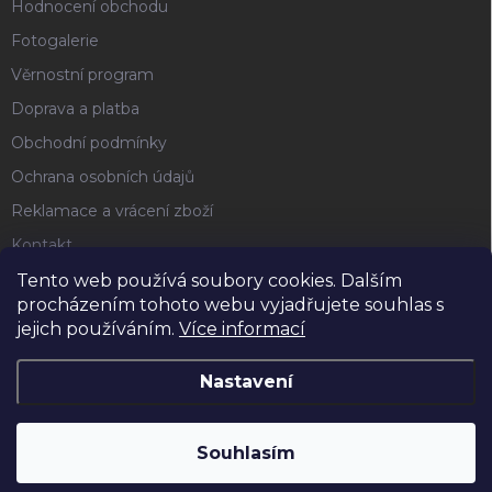
Hodnocení obchodu
Fotogalerie
Věrnostní program
Doprava a platba
Obchodní podmínky
Ochrana osobních údajů
Reklamace a vrácení zboží
Kontakt
Tento web používá soubory cookies. Dalším
procházením tohoto webu vyjadřujete souhlas s
FACEBOOK
jejich používáním.
Více informací
Nastavení
Copyright 2026
Horse4u
. Všechna práva vyhrazena.
Souhlasím
Vytvořil Shoptet