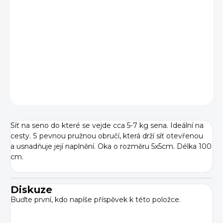
BARVY
−
+
Přidat do košíku
DETAILNÍ INFORMACE
ZEPTAT SE
Síť na seno do které se vejde cca 5-7 kg sena. Ideální na
cesty. S pevnou pružnou obručí, která drží síť otevřenou
a usnadňuje její naplnění. Oka o rozměru 5x5cm. Délka 100
cm.
Diskuze
Buďte první, kdo napíše příspěvek k této položce.