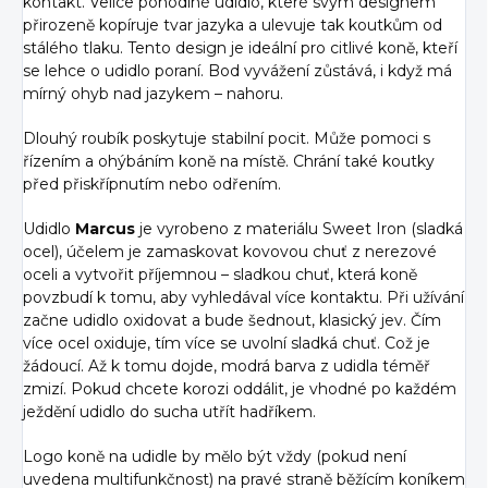
kontakt. Velice pohodlné udidlo, které svým designem
přirozeně kopíruje tvar jazyka a ulevuje tak koutkům od
stálého tlaku. Tento design je ideální pro citlivé koně, kteří
se lehce o udidlo poraní. Bod vyvážení zůstává, i když má
mírný ohyb nad jazykem – nahoru.
Dlouhý roubík poskytuje stabilní pocit. Může pomoci s
řízením a ohýbáním koně na místě. Chrání také koutky
před přiskřípnutím nebo odřením.
Udidlo
Marcus
je vyrobeno z materiálu Sweet Iron (sladká
ocel), účelem je zamaskovat kovovou chuť z nerezové
oceli a vytvořit příjemnou – sladkou chuť, která koně
povzbudí k tomu, aby vyhledával více kontaktu. Při užívání
začne udidlo oxidovat a bude šednout, klasický jev. Čím
více ocel oxiduje, tím více se uvolní sladká chuť. Což je
žádoucí. Až k tomu dojde, modrá barva z udidla téměř
zmizí. Pokud chcete korozi oddálit, je vhodné po každém
ježdění udidlo do sucha utřít hadříkem.
Logo koně na udidle by mělo být vždy (pokud není
uvedena multifunkčnost) na pravé straně běžícím koníkem