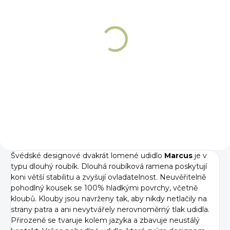
NA OBJEDNÁNÍ 5 - 7 DNÍ
NA OBJEDNÁNÍ 5 - 7 DNÍ
Páska na udidlo
Gel proti uskřinutí
proti odření koutků
koutků od udidla
Fager
Fager
399 Kč
1 189 Kč
Detail
Do košíku
Švédské designové dvakrát lomené udidlo
Marcus
je v
typu dlouhý roubík. Dlouhá roubíková ramena poskytují
koni větší stabilitu a zvyšují ovladatelnost. Neuvěřitelně
pohodlný kousek se 100% hladkými povrchy, včetně
kloubů. Klouby jsou navrženy tak, aby nikdy netlačily na
strany patra a ani nevytvářely nerovnoměrný tlak udidla.
Přirozeně se tvaruje kolem jazyka a zbavuje neustálý