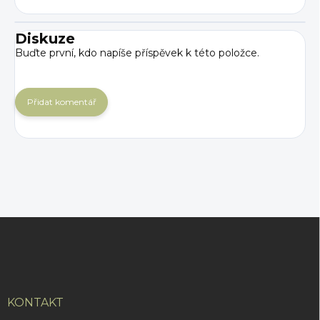
Diskuze
Buďte první, kdo napíše příspěvek k této položce.
Přidat komentář
Z
á
p
a
t
í
KONTAKT