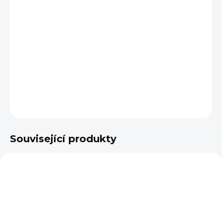
cena:
DÉLKA UDIDLA
−
+
Přidat do košíku
DETAILNÍ INFORMACE
ZEPTAT SE
Související produkty