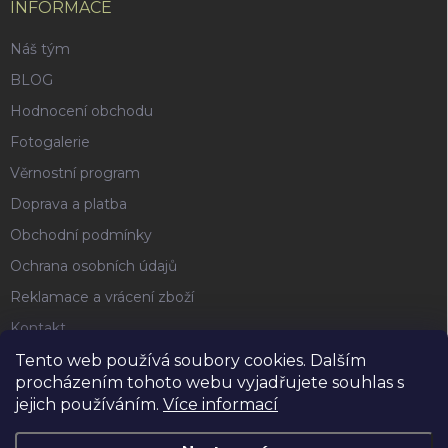
INFORMACE
Náš tým
BLOG
Hodnocení obchodu
Fotogalerie
Věrnostní program
Doprava a platba
Obchodní podmínky
Ochrana osobních údajů
Reklamace a vrácení zboží
Kontakt
Tento web používá soubory cookies. Dalším
procházením tohoto webu vyjadřujete souhlas s
FACEBOOK
jejich používáním.
Více informací