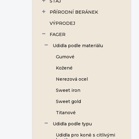
STÁJ
í
p
PŘÍRODNÍ BERÁNEK
a
n
VÝPRODEJ
e
FAGER
l
Udidla podle materiálu
Gumové
Kožené
Nerezová ocel
Sweet iron
Sweet gold
Titanové
Udidla podle typu
Udidla pro koně s citlivými