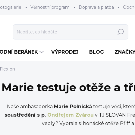
otogalerie
Věrnostní program
Doprava a platba
Obch
Hledat
RODNÍ BERÁNEK
VÝPRODEJ
BLOG
ZNAČK
Flex-on
Marie testuje otěže a 
Naše ambasadorka
Marie Polnická
testuje věci, kte
soustředění s p.
Ondřejem Zvárou
v TJ SLOVAN Fren
vedly? Vybrala si honácké otěže Pfiff 