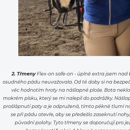
2. Třmeny
Flex-on safe-on - úplně extra jsem na
osudného pádu neuvažovala. Od té doby si na bezpeč
věc hodnotím hroty na nášlapné ploše. Bota neklou
mokrém písku, který se mi nalepil do podrážky. Nášla
prošlápnutí paty a je odpružená, tímto pěkně tlumí 
se při pádu otevře, aby se předešlo zaseknutí nohy
původní polohy. Tyto třmeny se doporučují pro je