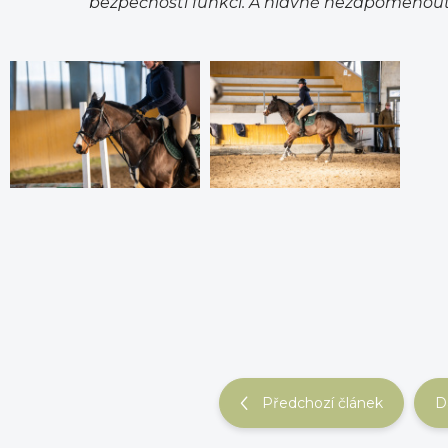
bezpečností funkci. A hlavně nezapomenout, 
Předchozí článek
D