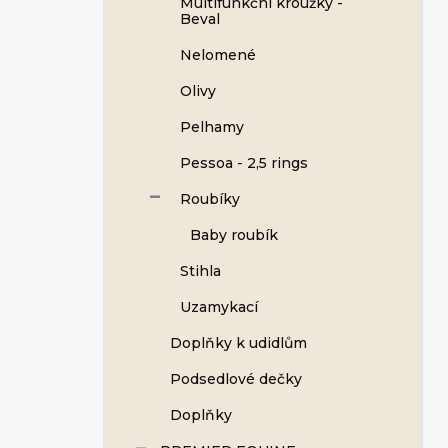
Multifunkční kroužky -
Beval
Nelomené
Olivy
Pelhamy
Pessoa - 2,5 rings
Roubíky
Baby roubík
Stihla
Uzamykací
Doplňky k udidlům
Podsedlové dečky
Doplňky