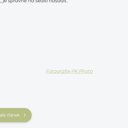
je správně na sedlo nasadit."
Fotografie PK Photo
alší článek