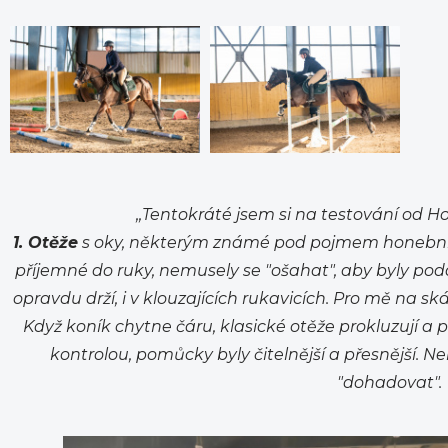
,,Tentokráté jsem si na testování od H
1. Otěže
s oky, některým známé pod pojmem honební 
příjemné do ruky, nemusely se "ošahat", aby byly pod
opravdu drží, i v klouzajících rukavicích. Pro mě na 
Když koník chytne čáru, klasické otěže prokluzují a p
kontrolou, pomůcky byly čitelnější a přesnější. 
"dohadovat".