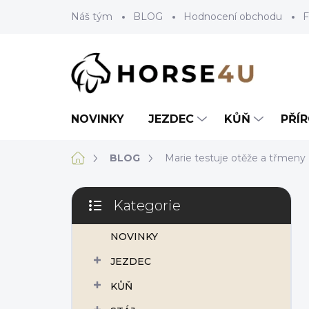
Přejít
Náš tým
BLOG
Hodnocení obchodu
F
na
obsah
NOVINKY
JEZDEC
KŮŇ
PŘÍ
Domů
BLOG
Marie testuje otěže a třmeny 
P
Kategorie
o
Přeskočit
s
kategorie
NOVINKY
t
r
JEZDEC
a
n
KŮŇ
n