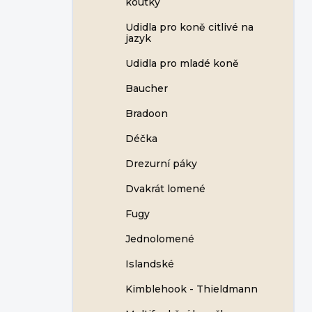
koutky
Udidla pro koně citlivé na
jazyk
Udidla pro mladé koně
Baucher
Bradoon
Déčka
Drezurní páky
Dvakrát lomené
Fugy
Jednolomené
Islandské
Kimblehook - Thieldmann