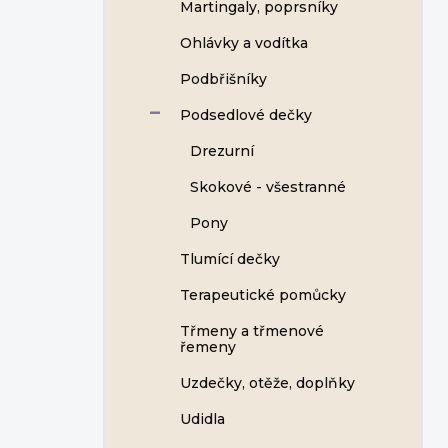
Martingaly, poprsníky
Ohlávky a vodítka
Podbřišníky
Podsedlové dečky
Drezurní
Skokové - všestranné
Pony
Tlumící dečky
Terapeutické pomůcky
Třmeny a třmenové
řemeny
Uzdečky, otěže, doplňky
Udidla