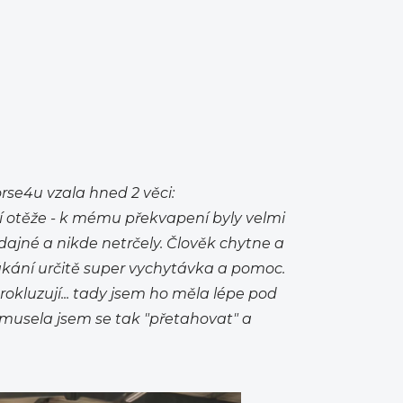
orse4u vzala hned 2 věci:
otěže - k mému překvapení byly velmi
dajné a nikde netrčely. Člověk chytne a
skákání určitě super vychytávka a pomoc.
rokluzují... tady jsem ho měla lépe pod
Nemusela jsem se tak "přetahovat" a