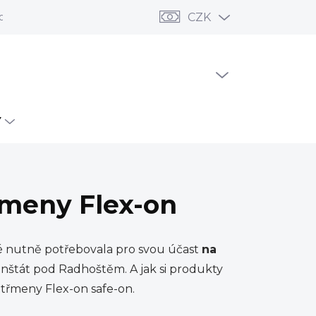
odní podmínky
Ochrana osobních údajů
CZK
Reklamace a vrác
PRÁZDNÝ KOŠÍK
NÁKUPNÍ
KOŠÍK
Y
třmeny Flex-on
ré nutně potřebovala pro svou účast
na
štát pod Radhoštěm. A jak si produkty
a třmeny Flex-on safe-on.