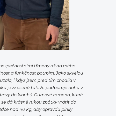
d bezpečnostními třmeny až do mého
nost a funkčnost potrpím. Jako skvělou
zala, i když jsem před tím chodila v
pka je zkosená tak, že podporuje nohu v
nárazy do kloubů. Gumové rameno, které
, se dá krásně rukou zpátky vrátit do
zdce nad 40 kg, aby opravdu plnily