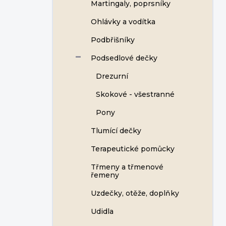
Martingaly, poprsníky
Ohlávky a vodítka
Podbřišníky
Podsedlové dečky
Drezurní
Skokové - všestranné
Pony
Tlumící dečky
Terapeutické pomůcky
Třmeny a třmenové
řemeny
Uzdečky, otěže, doplňky
Udidla