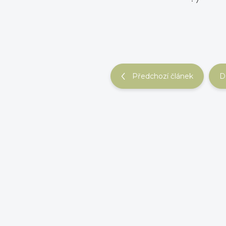
Předchozí článek
D