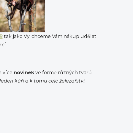
R
tak jako Vy, chceme Vám nákup udělat
čí.
e více
novinek
ve formě různých tvarů
eden kůň a k tomu celé železářství.