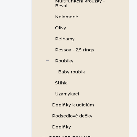
Multifunkční kroužky -
Beval
Nelomené
Olivy
Pelhamy
Pessoa - 2,5 rings
Roubíky
Baby roubík
Stihla
Uzamykací
Doplňky k udidlům
Podsedlové dečky
Doplňky