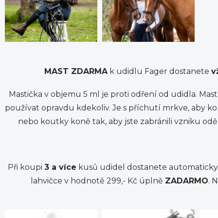
MAST ZDARMA
k udidlu Fager dostanete
v
Mastička v objemu 5 ml je proti odření od udidla. Mast
používat opravdu kdekoliv. Je s příchutí mrkve, aby k
nebo koutky koně tak, aby jste zabránili vzniku od
Při koupi
3 a více
kusů udidel dostanete automatick
lahvičce v hodnotě 299,- Kč úplně
ZADARMO
. 