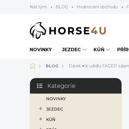
Přejít
Náš tým
BLOG
Hodnocení obchodu
F
na
obsah
NOVINKY
JEZDEC
KŮŇ
PŘÍ
Domů
BLOG
Dárek ♥ k udidlu FAGER zdar
P
Kategorie
o
Přeskočit
s
kategorie
NOVINKY
t
r
JEZDEC
a
n
KŮŇ
n