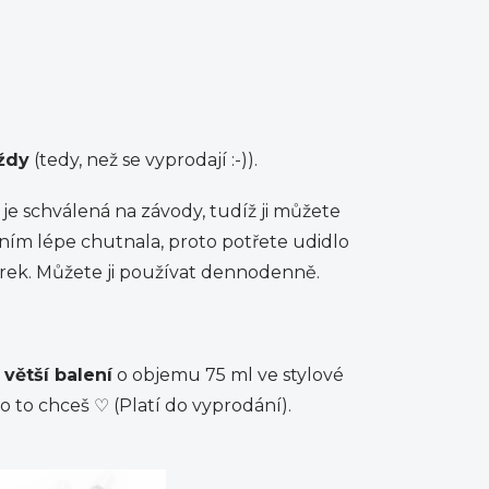
ždy
(tedy, než se vyprodají :-)).
 je schválená na závody, tudíž ji můžete
oním lépe chutnala, proto potřete udidlo
ěrek. Můžete ji používat dennodenně.
y
větší balení
o objemu 75 ml ve stylové
No to chceš
♡ (Platí do vyprodání).