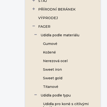
STÁJ
í
p
PŘÍRODNÍ BERÁNEK
a
n
VÝPRODEJ
e
FAGER
l
Udidla podle materiálu
Gumové
Kožené
Nerezová ocel
Sweet iron
Sweet gold
Titanové
Udidla podle typu
Udidla pro koně s citlivými