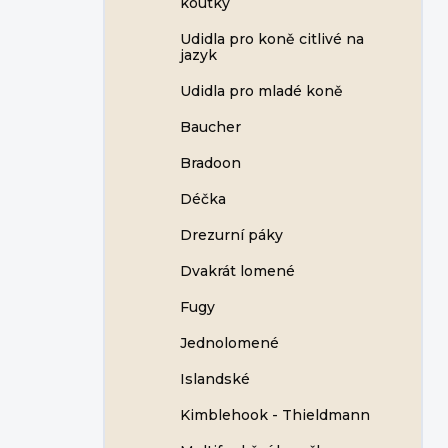
koutky
Udidla pro koně citlivé na
jazyk
Udidla pro mladé koně
Baucher
Bradoon
Déčka
Drezurní páky
Dvakrát lomené
Fugy
Jednolomené
Islandské
Kimblehook - Thieldmann