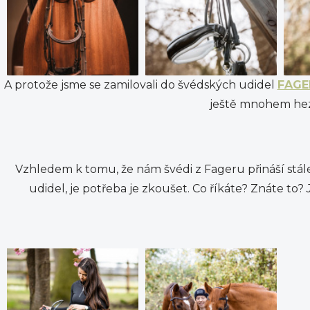
A protože jsme se zamilovali do švédských udidel
FAGE
ještě mnohem hez
Vzhledem k tomu, že nám švédi z Fageru přináší stál
udidel, je potřeba je zkoušet. Co říkáte? Znáte to?
J