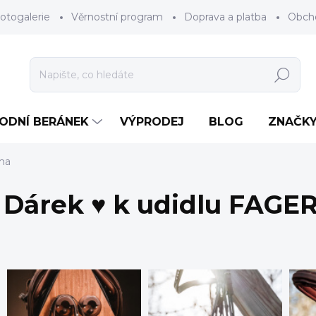
otogalerie
Věrnostní program
Doprava a platba
Obch
Hledat
RODNÍ BERÁNEK
VÝPRODEJ
BLOG
ZNAČK
ma
Dárek ♥ k udidlu FAGE