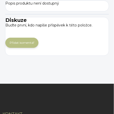
Popis produktu není dostupný
Diskuze
Buďte první, kdo napíše příspěvek k této položce.
Přidat komentář
Z
á
p
a
t