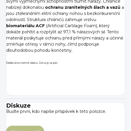
svými výjimečnými schopnostmi tlumit nárazy. Chrániče
nabízejí dokonalou
ochranu zranitelných šlach
a vazů
a
jsou ztělesněním elitní ochrany nohou s bezkonkurenční
odolností.
Struktura chráničů zahrnuje vrstvu
biomateriálu ACF
(Artificial Cartilage Foam), který
dokáže pohltit a rozptýlit až 97,1 % nárazových sil. Tento
materiál poskytuje ochranu před přímými nárazy a účinně
zmírňuje otřesy v rámci nohy, čímž podporuje
dlouhodobou pohodu končetiny.
Dodáváno včetně obalu. Cena je za pár.
Diskuze
Buďte první, kdo napíše příspěvek k této položce.