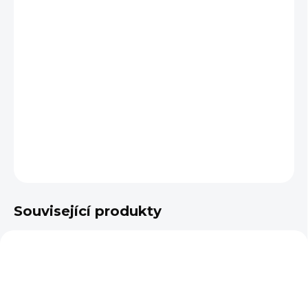
BARVA
VELIKOST
−
+
Přidat do košíku
DETAILNÍ INFORMACE
ZEPTAT SE
Související produkty