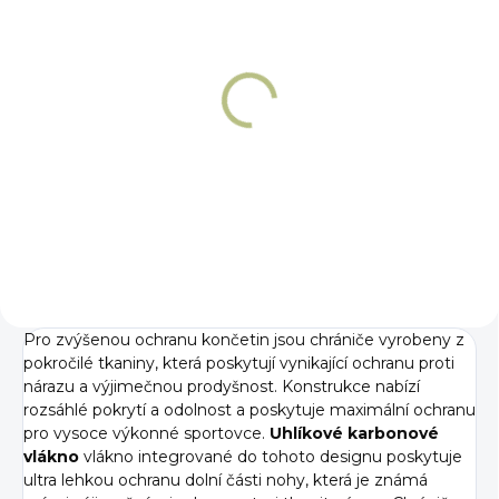
NA OBJEDNÁNÍ 5 - 7 DNÍ
NA OBJEDNÁNÍ 5 - 7 DNÍ
Chrániče zadní
Chrániče zadní
Premier Equine
Premier Equine
Carbon Pro
Carbon Pro LITE
3 119 Kč
2 964 Kč
Detail
Detail
Pro zvýšenou ochranu končetin jsou chrániče vyrobeny z
pokročilé tkaniny, která poskytují vynikající ochranu proti
nárazu a výjimečnou prodyšnost. Konstrukce nabízí
rozsáhlé pokrytí a odolnost a poskytuje maximální ochranu
pro vysoce výkonné sportovce.
Uhlíkové karbonové
vlákno
vlákno integrované do tohoto designu poskytuje
ultra lehkou ochranu dolní části nohy, která je známá